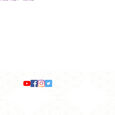
NTATO
pp: (11) 98299-1642
36-0244
/
2236-2726