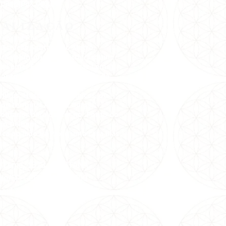
:
pax@pax.org.br
CALIZAÇÃO
gar na Pax:
 Estação Santana do Metrô.
Rua Voluntários da Pátria/Esquina
z Leme( É o início da Braz Leme).
onto de Ônibus neste início da
e.
nibus: Hospital das Clínicas, ou
 ou terminal Amaral Gurgel.
cobrador para descer no Ponto do
io Delboni.
ica ao lado da Pax,é uma casa lilás
na.
az Leme, 1373, SANTANA
ulo/SP -
CEP: 02511-000
aqui e veja no Google Maps