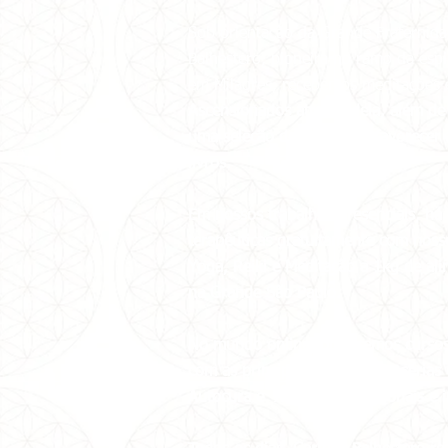
Sob orientação da Grande Fraternida
Balhestero, pioneira no ramo da espi
em Milagres, recebemos
meditações 
Ascensionados através dela, além de 
uma seleção de itens para favorecer
livros.
Em nossos trabalhos presenciais, há
terapêuticas gratuitamente com nosso
Yoga, Reiki e Meditação a 1kg de al
na Grande São Paulo.
No mundo online, oferecemos cursos, 
com as principais autoridades sérias 
Autocura e Xamanismo nacionais e in