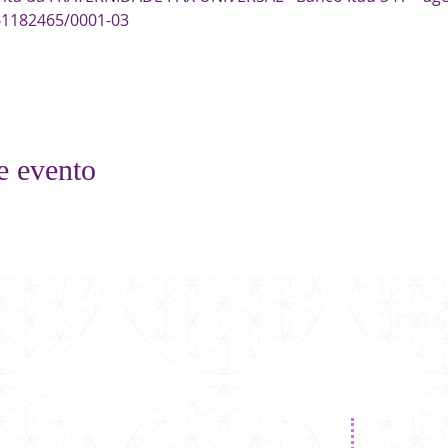
61182465/0001-03

e evento
E NÓS
CO
-religiosa
que
trabalha pela
Paz Mundial
WhatsA
a internacionais e nacionais de metafísica.
Tel:
22