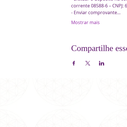
corrente 08588-6 – CNPJ: 
- Enviar comprovante…
Mostrar mais
Compartilhe ess
SOBR
Somos uma entidade metafísica
inter
desde 1981 no Brasil e em conferênci