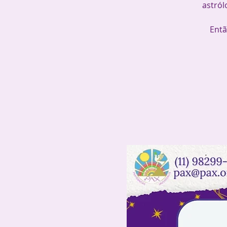
astról
Entã