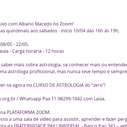
nsivo com Albano Macedo no Zoom!

s quinzenais aos sábados - início 10/04 dàs 16h às 19h,

08/05 - 22/05.

la - Carga horária - 12 horas

saber mais sobre astrologia, se conhecer mais ou entender
a astróloga profissional, mas nunca teve tempo e sempre a
ever-se agora no CURSO DE ASTROLOGIA do “zero”!

x.org.br / Whatsapp Pax 11-98299-1642 com Laiza.

o na PLATAFORMA ZOOM.

sso a uma sala de vídeo para assistir, aprender e fazer pergu
onta da FRATERNIDADE PAX UNIVERSAL - Banco Itaú 341 – agê