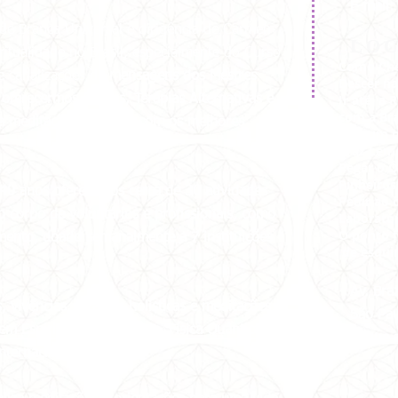
E-mail
de Branca Universal e dirigência de Carmen
LO
ritualidade no Brasil, especialmente do Curso
Como Che
e canalizações de
mensagens dos Mestres
Descer na
Ir até a 
oferecermos Cursos, Terapias Alternativas e
com a Bra
 a meditação e contato com os melhores
Tem um p
Braz Lem
Pegar o Ô
Pinheiros
 40 anos oferecemos cerca de 30 atividades
Pedir ao 
 corpo de voluntários e profissionais, como
Laboratór
O ponto f
imento, doado semanalmente a 7 instituições
de esqui
Av. Br
vivências, terapias holísticas e meditações
São Pa
em Espiritualidade, Saúde, Física Quântica,
Clique 
ternacionais.