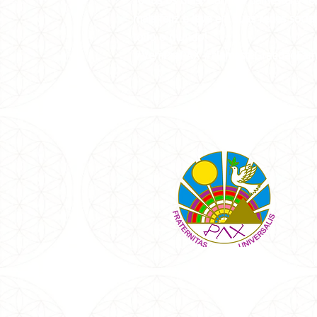
Todos os dias, Carmen Balhestero re
mais feliz e leve em suas redes soci
todo o mundo!
#VemPraPAX #NamastêGratidãoFam