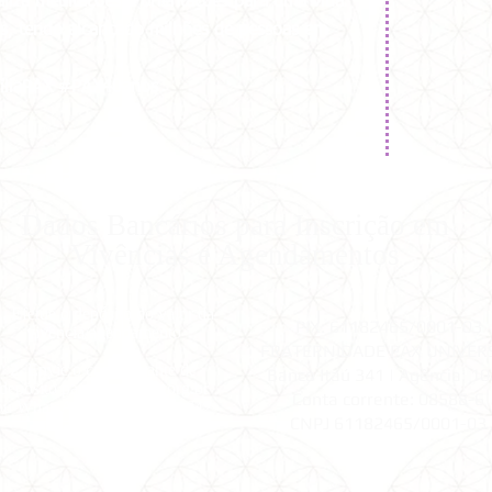
aliza meditações e orientações para uma vida
ais, tendo alcançado milhões de pessoas em
íliaPAX #PAX40anos
Dados Bancários para Inscrição em
Vivências e Agendamentos
1.
Efetue o depósito do valor da
PIX: 61182465/0001-03
vivência/agendamento
FRATERNIDADE PAX UNIVER
2.
Envie o comprovante de
Banco Itaú 341 |
Agência: 1
depósito para
pax@pax.org.br
Conta corrente: 08588-6
ou WhatsApp (11) 98299-1642
CNPJ 61182465/0001-03