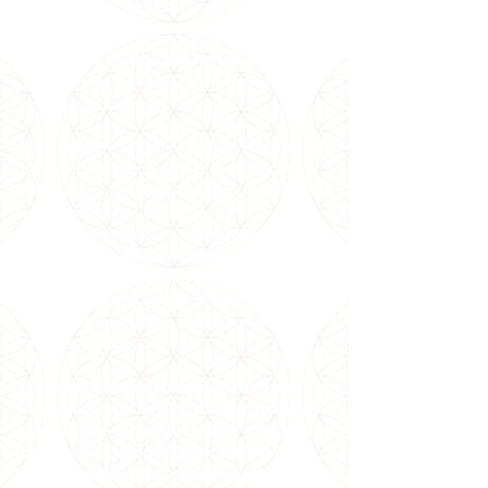
SOBRE NÓS
Somos uma entidade metafísica
inter-
religiosa
que
trabalha pela
Paz Mundial
desde
1981 no Brasil e em conferência internacionais e
nacionais de metafísica.
Sob orientação da Grande Fraternidade Branca
Universal e dirigência de Carmen Balhestero,
pioneira no ramo da espiritualidade no Brasil,
especialmente do Curso em Milagres,
recebemos
meditações e canalizações de
mensagens dos Mestres Ascensionados através
dela, além de oferecermos Cursos, Terapias
Alternativas e uma seleção de itens para
favorecer a meditação e contato com os
melhores livros.
Em nossos trabalhos presenciais, há 40 anos
oferecemos cerca de 30 atividades terapêuticas
gratuitamente com nosso corpo de voluntários e
profissionais, como Yoga, Reiki e Meditação a
1kg de alimento, doado semanalmente a 7