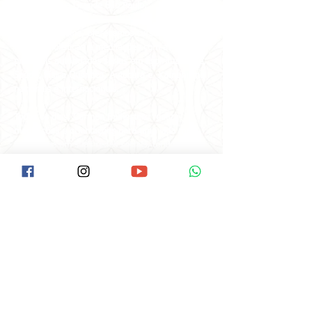
instituições na Grande São Paulo.
No mundo online, oferecemos cursos, vivências,
terapias holísticas e meditações com as
principais autoridades sérias em Espiritualidade,
Saúde, Física Quântica, Autocura e Xamanismo
nacionais e internacionais.
Todos os dias, Carmen Balhestero realiza
meditações e orientações para uma vida mais
feliz e leve em suas redes sociais, tendo
alcançado milhões de pessoas em todo o
mundo!
#VemPraPAX #NamastêGratidãoFamíliaPAX
#PAX40anos
LOCALIZAÇÃO
Como Chegar na Pax:
Descer na Estação Santana do Metrô.
Ir até a Rua Voluntários da Pátria/Esquina
com a Braz Leme( É o início da Braz Leme).
Tem um ponto de Ônibus neste início da
Braz Leme.