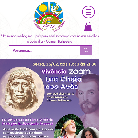
"Um mundo melhor, mais próspero e feliz começa com nossas escolhas
a cada dia" - Carmen Balhestero