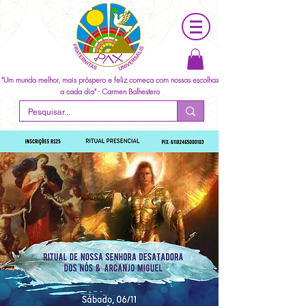
"Um mundo melhor, mais próspero e feliz começa com nossas escolhas
a cada dia" - Carmen Balhestero