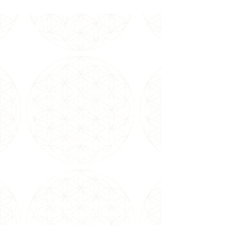
SOBRE NÓS
Somos uma entidade metafísica
inter-
religiosa
que
trabalha pela
Paz Mundial
desde
1981 no Brasil e em conferência internacionais e
nacionais de metafísica.
Sob orientação da Grande Fraternidade Branca
Universal e dirigência de Carmen Balhestero,
pioneira no ramo da espiritualidade no Brasil,
especialmente do Curso em Milagres,
recebemos
meditações e canalizações de
mensagens dos Mestres Ascensionados através
dela, além de oferecermos Cursos, Terapias
Alternativas e uma seleção de itens para
favorecer a meditação e contato com os
melhores livros.
Em nossos trabalhos presenciais, há 40 anos
oferecemos cerca de 30 atividades terapêuticas
gratuitamente com nosso corpo de voluntários e