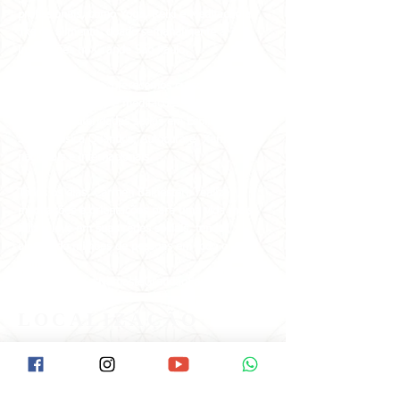
profissionais, como Yoga, Reiki e Meditação a
1kg de alimento, doado semanalmente a 7
instituições na Grande São Paulo.
No mundo online, oferecemos cursos, vivências,
terapias holísticas e meditações com as
principais autoridades sérias em Espiritualidade,
Saúde, Física Quântica, Autocura e Xamanismo
nacionais e internacionais.
Todos os dias, Carmen Balhestero realiza
meditações e orientações para uma vida mais
feliz e leve em suas redes sociais, tendo
alcançado milhões de pessoas em todo o
mundo!
#VemPraPAX #NamastêGratidãoFamíliaPAX
#PAX40anos
LOCALIZAÇÃO
Como Chegar na Pax:
Descer na Estação Santana do Metrô.
Ir até a Rua Voluntários da Pátria/Esquina
com a Braz Leme( É o início da Braz Leme).