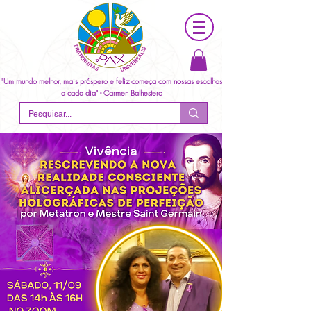
"Um mundo melhor, mais próspero e feliz começa com nossas escolhas
a cada dia" - Carmen Balhestero