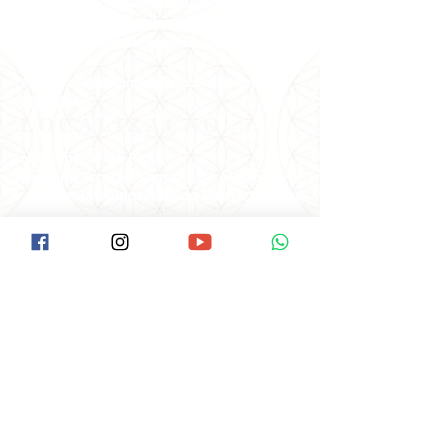
meditações e orientações para uma vida mais
feliz e leve em suas redes sociais, tendo
alcançado milhões de pessoas em todo o
mundo!
#VemPraPAX #NamastêGratidãoFamíliaPAX
#PAX40anos
LOCALIZAÇÃO
Como Chegar na Pax:
Descer na Estação Santana do Metrô.
Ir até a Rua Voluntários da Pátria/Esquina
com a Braz Leme( É o início da Braz Leme).
Tem um ponto de Ônibus neste início da
Braz Leme.
Pegar o Ônibus: Hospital das Clínicas, ou
Pinheiros ou terminal Amaral Gurgel.
Pedir ao cobrador para descer no Ponto
do Laboratório Delboni.
O ponto fica ao lado da Pax,é uma casa
lilás de esquina.
Av. Braz Leme, 1373, SANTANA
São Paulo/SP -
CEP:
02511-000
Clique aqui e veja no Google Maps