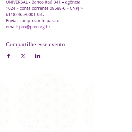
UNIVERSAL - Banco Itaú 341 – agência 
1024 – conta corrente 08588-6 – CNPJ > 
61182465/0001-03 .
Enviar comprovante para o 
email: 
pax@pax.org.br
Compartilhe esse evento
SOBRE NÓS
Somos uma entidade metafísica
inter-
religiosa
que
trabalha pela
Paz Mundial
desde
1981 no Brasil e em conferência internacionais e
nacionais de metafísica.
Sob orientação da Grande Fraternidade Branca
Universal e dirigência de Carmen Balhestero,
pioneira no ramo da espiritualidade no Brasil,