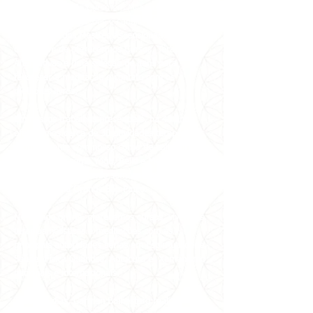
especialmente do Curso em Milagres,
recebemos
meditações e canalizações de
mensagens dos Mestres Ascensionados através
dela, além de oferecermos Cursos, Terapias
Alternativas e uma seleção de itens para
favorecer a meditação e contato com os
melhores livros.
Em nossos trabalhos presenciais, há 40 anos
oferecemos cerca de 30 atividades terapêuticas
gratuitamente com nosso corpo de voluntários e
profissionais, como Yoga, Reiki e Meditação a
1kg de alimento, doado semanalmente a 7
instituições na Grande São Paulo.
No mundo online, oferecemos cursos, vivências,
terapias holísticas e meditações com as
principais autoridades sérias em Espiritualidade,
Saúde, Física Quântica, Autocura e Xamanismo
nacionais e internacionais.
Todos os dias, Carmen Balhestero realiza