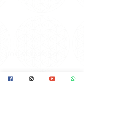
Saúde, Física Quântica, Autocura e Xamanismo
nacionais e internacionais.
Todos os dias, Carmen Balhestero realiza
meditações e orientações para uma vida mais
feliz e leve em suas redes sociais, tendo
alcançado milhões de pessoas em todo o
mundo!
#VemPraPAX #NamastêGratidãoFamíliaPAX
#PAX40anos
LOCALIZAÇÃO
Como Chegar na Pax:
Descer na Estação Santana do Metrô.
Ir até a Rua Voluntários da Pátria/Esquina
com a Braz Leme( É o início da Braz Leme).
Tem um ponto de Ônibus neste início da
Braz Leme.
Pegar o Ônibus: Hospital das Clínicas, ou
Pinheiros ou terminal Amaral Gurgel.
Pedir ao cobrador para descer no Ponto
do Laboratório Delboni.
O ponto fica ao lado da Pax,é uma casa