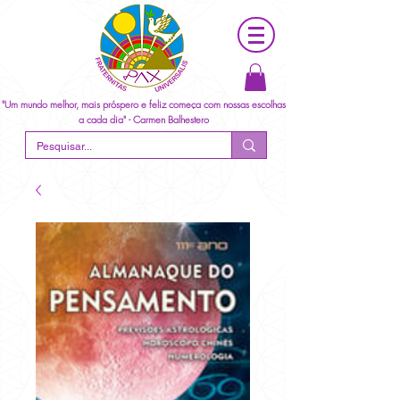
"Um mundo melhor, mais próspero e feliz começa com nossas escolhas
a cada dia" - Carmen Balhestero