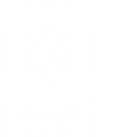
Sob orientação da Grande Fraternidade Branca
Universal e dirigência de Carmen Balhestero,
pioneira no ramo da espiritualidade no Brasil,
especialmente do Curso em Milagres,
recebemos
meditações e canalizações de
mensagens dos Mestres Ascensionados através
dela, além de oferecermos Cursos, Terapias
Alternativas e uma seleção de itens para
favorecer a meditação e contato com os
melhores livros.
Em nossos trabalhos presenciais, há 40 anos
oferecemos cerca de 30 atividades terapêuticas
gratuitamente com nosso corpo de voluntários e
profissionais, como Yoga, Reiki e Meditação a
1kg de alimento, doado semanalmente a 7
instituições na Grande São Paulo.
No mundo online, oferecemos cursos, vivências,
terapias holísticas e meditações com as
principais autoridades sérias em Espiritualidade,