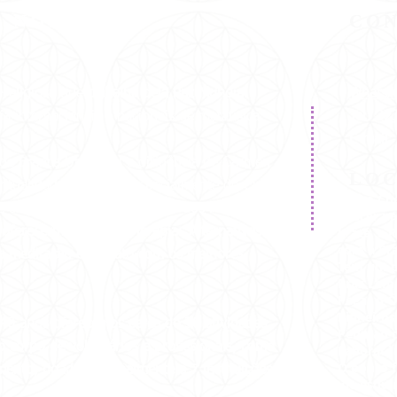
E NÓS
CO
-religiosa
que
trabalha pela
Paz Mundial
WhatsA
a internacionais e nacionais de metafísica.
Tel:
22
E-mail
de Branca Universal e dirigência de Carmen
LO
ritualidade no Brasil, especialmente do Curso
Como Che
e canalizações de
mensagens dos Mestres
Descer na
Ir até a 
oferecermos Cursos, Terapias Alternativas e
com a Bra
 a meditação e contato com os melhores
Tem um p
Braz Lem
Pegar o Ô
Pinheiros
 40 anos oferecemos cerca de 30 atividades
Pedir ao 
 corpo de voluntários e profissionais, como
Laboratór
O ponto f
imento, doado semanalmente a 7 instituições
de esqui