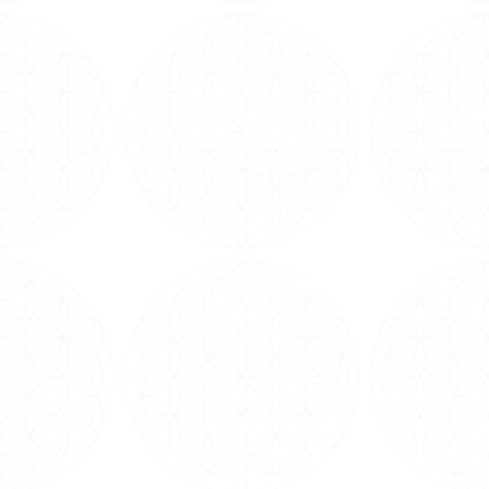
SOBR
Somos uma entidade metafísica
inter
desde 1981 no Brasil e em conferênci
Sob orientação da Grande Fraternida
Balhestero, pioneira no ramo da espi
em Milagres, recebemos
meditações 
Ascensionados através dela, além de 
uma seleção de itens para favorecer
livros.
Em nossos trabalhos presenciais, há
terapêuticas gratuitamente com nosso
Yoga, Reiki e Meditação a 1kg de al
na Grande São Paulo.