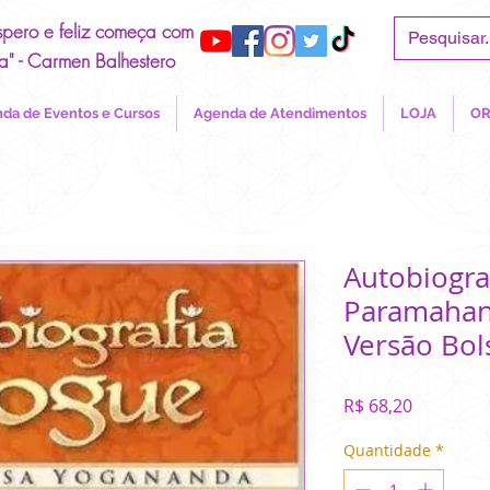
spero e feliz começa com
a" - Carmen Balhestero
da de Eventos e Cursos
Agenda de Atendimentos
LOJA
OR
Autobiogra
Paramahan
Versão Bol
Preço
R$ 68,20
Quantidade
*