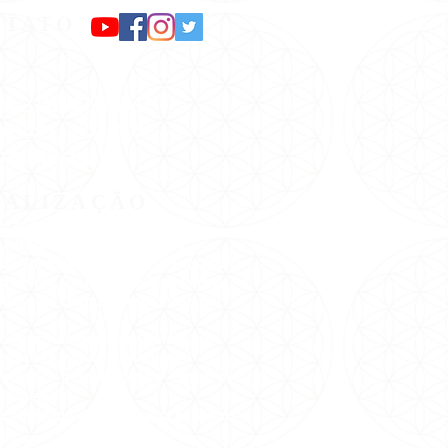
NTATO
pp: (11) 98299-1642
36-0244
/
2236-2726
:
pax@pax.org.br
CALIZAÇÃO
gar na Pax:
 Estação Santana do Metrô.
Rua Voluntários da Pátria/Esquina
z Leme( É o início da Braz Leme).
onto de Ônibus neste início da
e.
nibus: Hospital das Clínicas, ou
 ou terminal Amaral Gurgel.
cobrador para descer no Ponto do
io Delboni.
ica ao lado da Pax,é uma casa lilás
na.