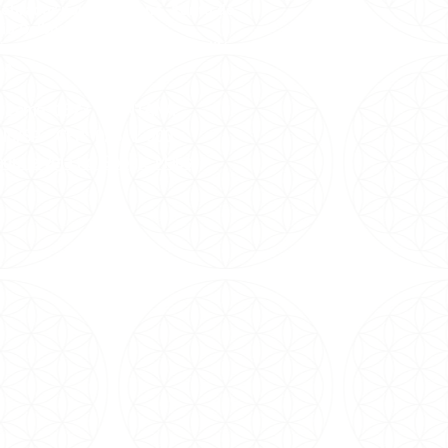
cobrador para descer no Ponto do
io Delboni.
ica ao lado da Pax,é uma casa lilás
na.
az Leme, 1373, SANTANA
ulo/SP -
CEP: 02511-000
aqui e veja no Google Maps