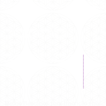
Pedir ao 
 corpo de voluntários e profissionais, como
Laboratór
O ponto f
imento, doado semanalmente a 7 instituições
de esqui
Av. Br
vivências, terapias holísticas e meditações
São Pa
em Espiritualidade, Saúde, Física Quântica,
Clique 
ternacionais.
aliza meditações e orientações para uma vida
ais, tendo alcançado milhões de pessoas em
íliaPAX #PAX40anos
Dados Bancários para Inscrição em