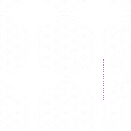
Visualização rápida
E NÓS
CO
-religiosa
que
trabalha pela
Paz Mundial
WhatsA
a internacionais e nacionais de metafísica.
Tel:
22
E-mail
de Branca Universal e dirigência de Carmen
LO
ritualidade no Brasil, especialmente do Curso
Como Che
e canalizações de
mensagens dos Mestres
Descer na
Ir até a 
oferecermos Cursos, Terapias Alternativas e
com a Bra
 a meditação e contato com os melhores
Tem um p
Braz Lem
Pegar o Ô
Pinheiros
 40 anos oferecemos cerca de 30 atividades