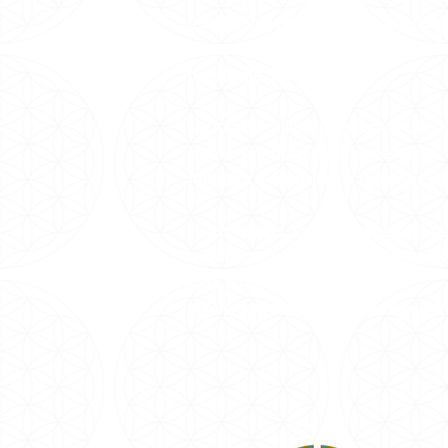
terapêuticas gratuitamente com nosso
Yoga, Reiki e Meditação a 1kg de al
na Grande São Paulo.
No mundo online, oferecemos cursos, 
com as principais autoridades sérias 
Autocura e Xamanismo nacionais e in
Todos os dias, Carmen Balhestero re
mais feliz e leve em suas redes soci
todo o mundo!
#VemPraPAX #NamastêGratidãoFam