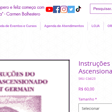
spero e feliz começa com
a" - Carmen Balhestero
da de Eventos e Cursos
Agenda de Atendimentos
LOJA
OR
Instruções
Ascensiona
SKU: Cód:23
Preço
R$ 60,00
Tamanho
*
Selecionar