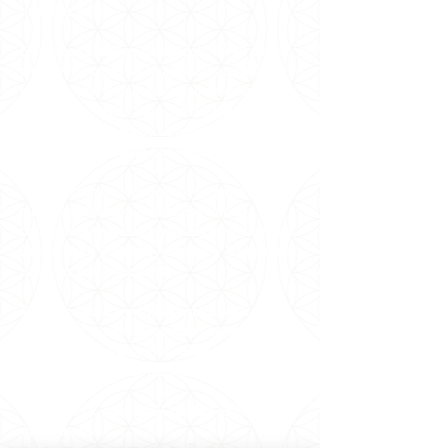
melhores livros.
Em nossos trabalhos presenciais, há 40 anos
oferecemos cerca de 30 atividades terapêuticas
gratuitamente com nosso corpo de voluntários e
profissionais, como Yoga, Reiki e Meditação a
1kg de alimento, doado semanalmente a 7
instituições na Grande São Paulo.
No mundo online, oferecemos cursos, vivências,
terapias holísticas e meditações com as
principais autoridades sérias em Espiritualidade,
Saúde, Física Quântica, Autocura e Xamanismo
nacionais e internacionais.
Todos os dias, Carmen Balhestero realiza
meditações e orientações para uma vida mais
feliz e leve em suas redes sociais, tendo
alcançado milhões de pessoas em todo o
mundo!
#VemPraPAX #NamastêGratidãoFamíliaPAX
#PAX40anos