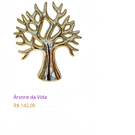
Árvore da Vida
Buda Colorido
Preço
Preço
R$ 142,00
R$ 75,00