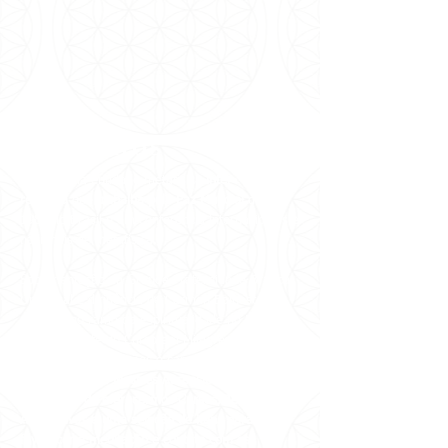
SOBRE NÓS
Somos uma entidade metafísica
inter-
religiosa
que
trabalha pela
Paz Mundial
desde
1981 no Brasil e em conferência internacionais e
nacionais de metafísica.
Sob orientação da Grande Fraternidade Branca
Universal e dirigência de Carmen Balhestero,
pioneira no ramo da espiritualidade no Brasil,
especialmente do Curso em Milagres,
recebemos
meditações e canalizações de
mensagens dos Mestres Ascensionados através
dela, além de oferecermos Cursos, Terapias
Alternativas e uma seleção de itens para
favorecer a meditação e contato com os