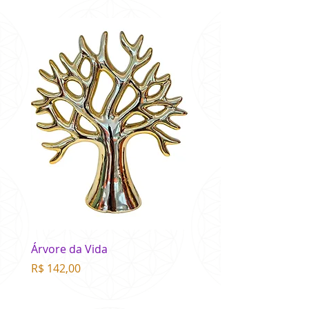
Árvore da Vida
Buda Colorido
Preço
Preço
R$ 142,00
R$ 75,00