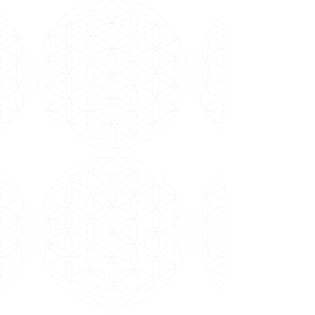
SOBRE NÓS
Somos uma entidade metafísica
inter-
religiosa
que
trabalha pela
Paz Mundial
desde
1981 no Brasil e em conferência internacionais e
nacionais de metafísica.
Sob orientação da Grande Fraternidade Branca
Universal e dirigência de Carmen Balhestero,
pioneira no ramo da espiritualidade no Brasil,
especialmente do Curso em Milagres,
recebemos
meditações e canalizações de
mensagens dos Mestres Ascensionados através
dela, além de oferecermos Cursos, Terapias