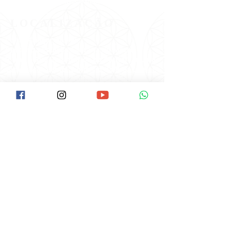
#VemPraPAX #NamastêGratidãoFamíliaPAX
#PAX40anos
LOCALIZAÇÃO
Como Chegar na Pax:
Descer na Estação Santana do Metrô.
Ir até a Rua Voluntários da Pátria/Esquina
com a Braz Leme( É o início da Braz Leme).
Tem um ponto de Ônibus neste início da
Braz Leme.
Pegar o Ônibus: Hospital das Clínicas, ou
Pinheiros ou terminal Amaral Gurgel.
Pedir ao cobrador para descer no Ponto
do Laboratório Delboni.
O ponto fica ao lado da Pax,é uma casa
lilás de esquina.
Av. Braz Leme, 1373, SANTANA
São Paulo/SP -
CEP:
02511-000
Clique aqui e veja no Google Maps