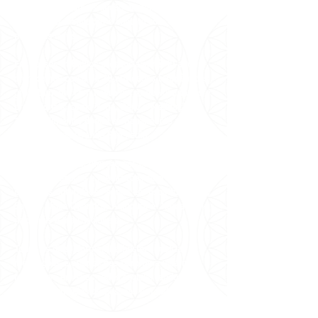
Alternativas e uma seleção de itens para
favorecer a meditação e contato com os
melhores livros.
Em nossos trabalhos presenciais, há 40 anos
oferecemos cerca de 30 atividades terapêuticas
gratuitamente com nosso corpo de voluntários e
profissionais, como Yoga, Reiki e Meditação a
1kg de alimento, doado semanalmente a 7
instituições na Grande São Paulo.
No mundo online, oferecemos cursos, vivências,
terapias holísticas e meditações com as
principais autoridades sérias em Espiritualidade,
Saúde, Física Quântica, Autocura e Xamanismo
nacionais e internacionais.
Todos os dias, Carmen Balhestero realiza
meditações e orientações para uma vida mais
feliz e leve em suas redes sociais, tendo
alcançado milhões de pessoas em todo o
mundo!