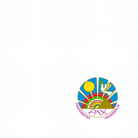
Todos os dias, Carmen Balhestero re
mais feliz e leve em suas redes soci
todo o mundo!
#VemPraPAX #NamastêGratidãoFam