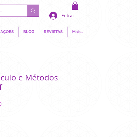
Entrar
AÇÕES
BLOG
REVISTAS
Mais...
áculo e Métodos
f
Preço
0
promocional