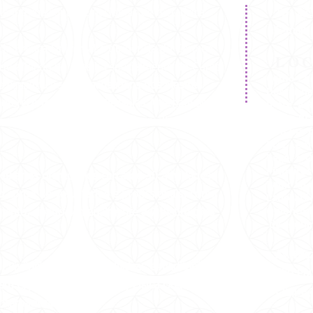
a internacionais e nacionais de metafísica.
Tel:
22
E-mail
de Branca Universal e dirigência de Carmen
LO
ritualidade no Brasil, especialmente do Curso
Como Che
e canalizações de
mensagens dos Mestres
Descer na
Ir até a 
oferecermos Cursos, Terapias Alternativas e
com a Bra
 a meditação e contato com os melhores
Tem um p
Braz Lem
Pegar o Ô
Pinheiros
 40 anos oferecemos cerca de 30 atividades
Pedir ao 
 corpo de voluntários e profissionais, como
Laboratór
O ponto f
imento, doado semanalmente a 7 instituições
de esqui
Av. Br
vivências, terapias holísticas e meditações
São Pa
em Espiritualidade, Saúde, Física Quântica,
Clique 
ternacionais.