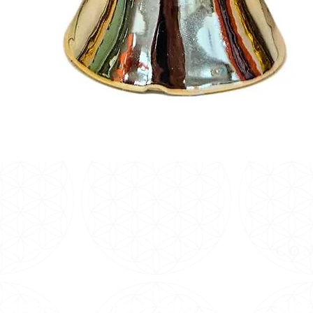
Visualização rápida
E NÓS
CO
-religiosa
que
trabalha pela
Paz Mundial
WhatsA