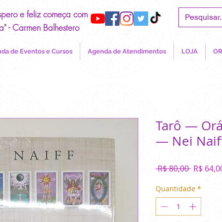
spero e feliz começa com
a" - Carmen Balhestero
da de Eventos e Cursos
Agenda de Atendimentos
LOJA
OR
Tarô — Or
— Nei Naif
Preço
 R$ 80,00 
R$ 64,0
normal
Quantidade
*