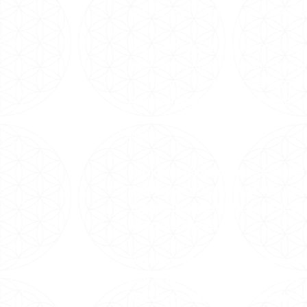
desde 1981 no Brasil e em conferênci
Sob orientação da Grande Fraternida
Balhestero, pioneira no ramo da espi
em Milagres, recebemos
meditações 
Ascensionados através dela, além de 
uma seleção de itens para favorecer
livros.
Em nossos trabalhos presenciais, há
terapêuticas gratuitamente com nosso
Yoga, Reiki e Meditação a 1kg de al
na Grande São Paulo.
No mundo online, oferecemos cursos, 
com as principais autoridades sérias 
Autocura e Xamanismo nacionais e in