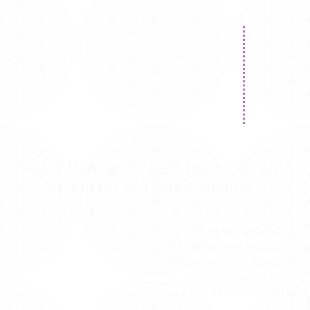
aliza meditações e orientações para uma vida
ais, tendo alcançado milhões de pessoas em
íliaPAX #PAX40anos
Dados Bancários para Inscrição em
Vivências e Agendamentos
1.
Efetue o depósito do valor da
PIX: 61182465/0001-03
vivência/agendamento
FRATERNIDADE PAX UNIVER
2.
Envie o comprovante de
Banco Itaú 341 |
Agência: 1
depósito para
pax@pax.org.br
Conta corrente: 08588-6
ou WhatsApp (11) 98299-1642
CNPJ 61182465/0001-03