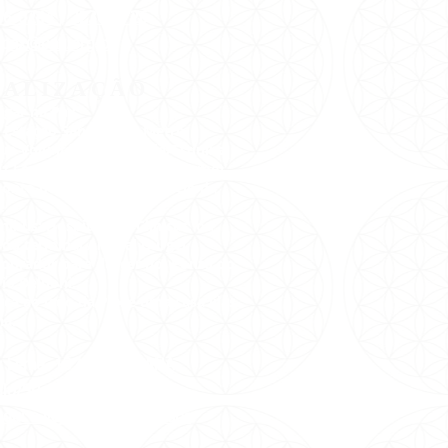
36-0244
/
2236-2726
:
pax@pax.org.br
CALIZAÇÃO
gar na Pax:
 Estação Santana do Metrô.
Rua Voluntários da Pátria/Esquina
z Leme( É o início da Braz Leme).
onto de Ônibus neste início da
e.
nibus: Hospital das Clínicas, ou
 ou terminal Amaral Gurgel.
cobrador para descer no Ponto do
io Delboni.
ica ao lado da Pax,é uma casa lilás
na.
az Leme, 1373, SANTANA
ulo/SP -
CEP: 02511-000
aqui e veja no Google Maps