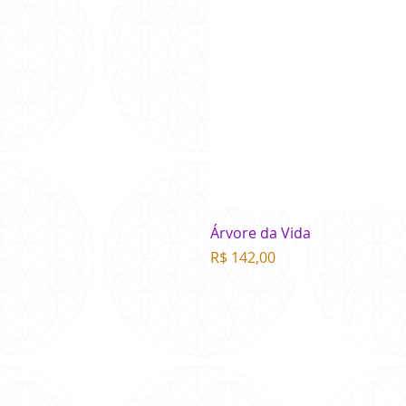
Árvore da Vida
Preço
R$ 142,00
SOBR
Somos uma entidade metafísica
inter