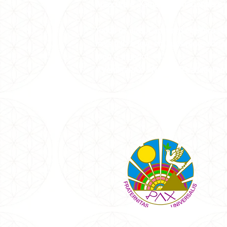
Autocura e Xamanismo nacionais e in
Todos os dias, Carmen Balhestero re
mais feliz e leve em suas redes soci
todo o mundo!
#VemPraPAX #NamastêGratidãoFam