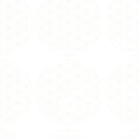
Somos uma entidade metafísica
inter
desde 1981 no Brasil e em conferênci
Sob orientação da Grande Fraternida
Balhestero, pioneira no ramo da espi
em Milagres, recebemos
meditações 
Ascensionados através dela, além de 
uma seleção de itens para favorecer
livros.
Em nossos trabalhos presenciais, há
terapêuticas gratuitamente com nosso
Yoga, Reiki e Meditação a 1kg de al
na Grande São Paulo.
No mundo online, oferecemos cursos, 
com as principais autoridades sérias 