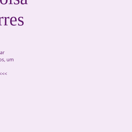
rres
m
ar
os, um
 <<<