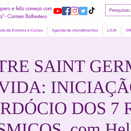
spero e feliz começa com
a" - Carmen Balhestero
da de Eventos e Cursos
Agenda de Atendimentos
LOJA
OR
TRE SAINT GER
VIDA: INICIAÇÃ
RDÓCIO DOS 7 
MICOS, com Hel