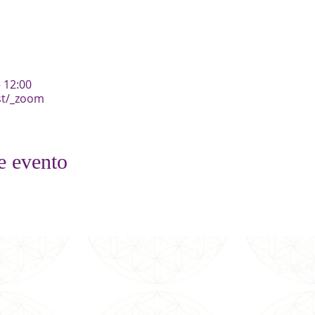
– 12:00
st/_zoom
e evento
E NÓS
CO