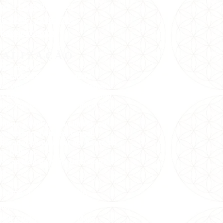
pp: (11) 98299-1642
36-0244
/
2236-2726
:
pax@pax.org.br
CALIZAÇÃO
gar na Pax:
 Estação Santana do Metrô.
Rua Voluntários da Pátria/Esquina
z Leme( É o início da Braz Leme).
onto de Ônibus neste início da
e.
nibus: Hospital das Clínicas, ou
 ou terminal Amaral Gurgel.
cobrador para descer no Ponto do
io Delboni.
ica ao lado da Pax,é uma casa lilás
na.
az Leme, 1373, SANTANA
ulo/SP -
CEP: 02511-000
aqui e veja no Google Maps