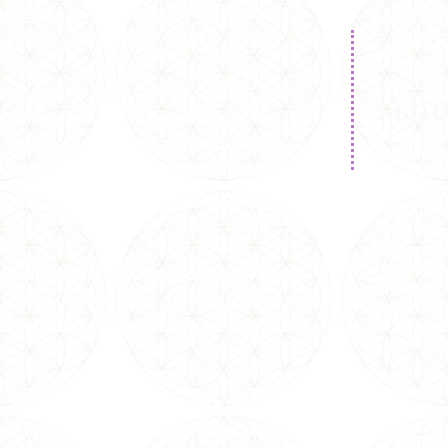
-religiosa
que
trabalha pela
Paz Mundial
WhatsA
a internacionais e nacionais de metafísica.
Tel:
22
E-mail
de Branca Universal e dirigência de Carmen
LO
ritualidade no Brasil, especialmente do Curso
Como Che
e canalizações de
mensagens dos Mestres
Descer na
Ir até a 
oferecermos Cursos, Terapias Alternativas e
com a Bra
 a meditação e contato com os melhores
Tem um p
Braz Lem
Pegar o Ô
Pinheiros
 40 anos oferecemos cerca de 30 atividades
Pedir ao 
 corpo de voluntários e profissionais, como
Laboratór
O ponto f
imento, doado semanalmente a 7 instituições
de esqui
Av. Br
vivências, terapias holísticas e meditações
São Pa
em Espiritualidade, Saúde, Física Quântica,
Clique 