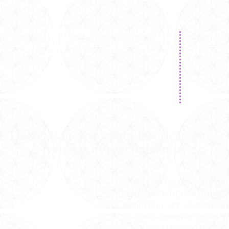
ternacionais.
aliza meditações e orientações para uma vida
ais, tendo alcançado milhões de pessoas em
íliaPAX #PAX40anos
Dados Bancários para Inscrição em
Vivências e Agendamentos
1.
Efetue o depósito do valor da
PIX: 61182465/0001-03
vivência/agendamento
FRATERNIDADE PAX UNIVER
2.
Envie o comprovante de
Banco Itaú 341 |
Agência: 1
depósito para
pax@pax.org.br
Conta corrente: 08588-6
ou WhatsApp (11) 98299-1642
CNPJ 61182465/0001-03