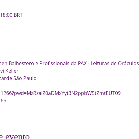
 18:00 BRT
n Balhestero e Profissionais da PAX - Leituras de Oráculos
i Keller
 tarde São Paulo
7741266?pwd=MzRzalZ0aDMxYyt3N2ppbW5tZmtEUT09
266
e evento