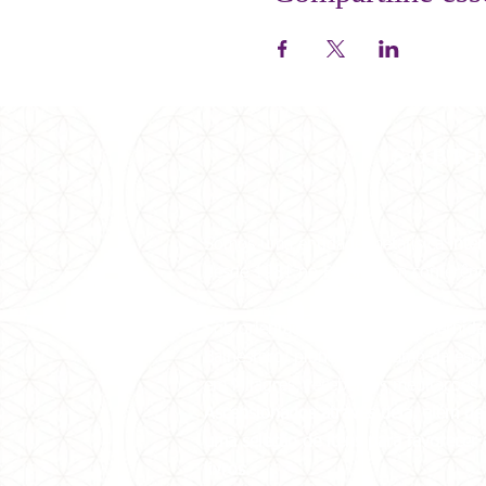
SOBR
Somos uma entidade metafísica
inter
desde 1981 no Brasil e em conferênci
Sob orientação da Grande Fraternida
Balhestero, pioneira no ramo da espi
em Milagres, recebemos
meditações 
Ascensionados através dela, além de 
uma seleção de itens para favorecer
livros.