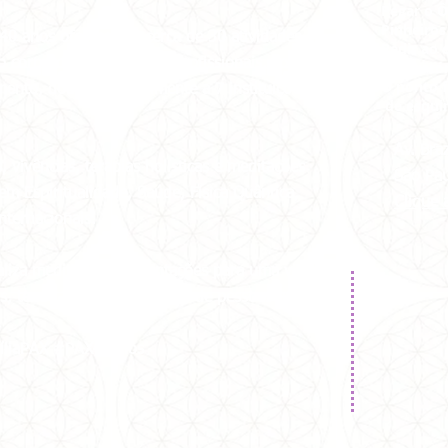
Pegar o Ô
Pinheiros
 40 anos oferecemos cerca de 30 atividades
Pedir ao 
 corpo de voluntários e profissionais, como
Laboratór
O ponto f
imento, doado semanalmente a 7 instituições
de esqui
Av. Br
vivências, terapias holísticas e meditações
São Pa
em Espiritualidade, Saúde, Física Quântica,
Clique 
ternacionais.
aliza meditações e orientações para uma vida
ais, tendo alcançado milhões de pessoas em
íliaPAX #PAX40anos