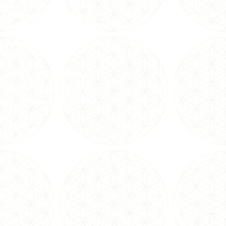
nibus: Hospital das Clínicas, ou
 ou terminal Amaral Gurgel.
cobrador para descer no Ponto do
io Delboni.
ica ao lado da Pax,é uma casa lilás
na.
az Leme, 1373, SANTANA
ulo/SP -
CEP: 02511-000
aqui e veja no Google Maps