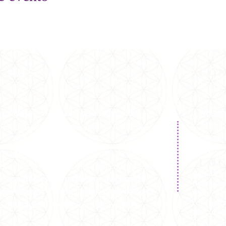
E NÓS
CO
-religiosa
que
trabalha pela
Paz Mundial
WhatsA
a internacionais e nacionais de metafísica.
Tel:
22
E-mail
de Branca Universal e dirigência de Carmen
LO
ritualidade no Brasil, especialmente do Curso
Como Che
e canalizações de
mensagens dos Mestres
Descer na
Ir até a 
oferecermos Cursos, Terapias Alternativas e
com a Bra
 a meditação e contato com os melhores
Tem um p
Braz Lem