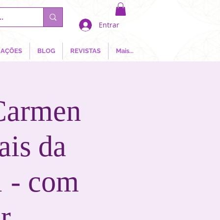
Entrar
AÇÕES
BLOG
REVISTAS
Mais...
armen
ais da
1 - com
r