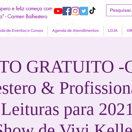
spero e feliz começa com
a" - Carmen Balhestero
da de Eventos e Cursos
Agenda de Atendimentos
LOJA
OR
TO GRATUITO -C
stero & Profission
Leituras para 202
Show de Vivi Kelle