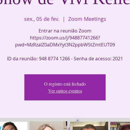
sex., 05 de fev.
  |  
Zoom Meetings
Entrar na reunião Zoom
https://zoom.us/j/94887741266?
pwd=MzRzalZ0aDMxYyt3N2ppbW5tZmtEUT09
ID da reunião: 948 8774 1266 - Senha de acesso: 2021
O registro está fechado
Ver outros eventos