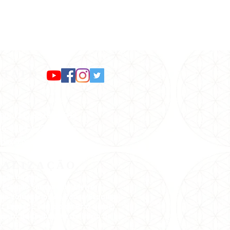
NTATO
pp: (11) 98299-1642
36-0244
/
2236-2726
:
pax@pax.org.br
CALIZAÇÃO
gar na Pax:
 Estação Santana do Metrô.
Rua Voluntários da Pátria/Esquina
z Leme( É o início da Braz Leme).
onto de Ônibus neste início da
e.