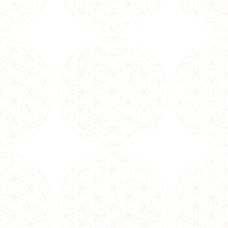
Em nossos trabalhos presenciais, há
terapêuticas gratuitamente com nosso
Yoga, Reiki e Meditação a 1kg de al
na Grande São Paulo.
No mundo online, oferecemos cursos, 
com as principais autoridades sérias 
Autocura e Xamanismo nacionais e in
Todos os dias, Carmen Balhestero re
mais feliz e leve em suas redes soci
todo o mundo!
#VemPraPAX #NamastêGratidãoFam