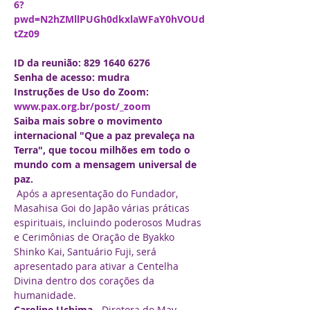
6?
pwd=N2hZMllPUGh0dkxlaWFaY0hVOUd
ID da reunião: 829 1640 6276

Senha de acesso: mudra

Instruções de Uso do Zoom: 
www.pax.org.br/post/_zoom
Saiba mais sobre o movimento 
internacional "Que a paz prevaleça na 
Terra", que tocou milhões em todo o 
mundo com a mensagem universal de 
paz.
 Após a apresentação do Fundador, 
Masahisa Goi do Japão várias práticas 
espirituais, incluindo poderosos Mudras 
e Cerimônias de Oração de Byakko 
Shinko Kai, Santuário Fuji, será 
apresentado para ativar a Centelha 
Divina dentro dos corações da 
humanidade.
Caroline Uchima 
- Diretora do May 