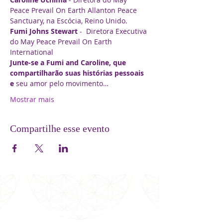
Peace Prevail On Earth Allanton Peace 
Sanctuary, na Escócia, Reino Unido.
Fumi Johns Stewart 
-  Diretora Executiva 
do May Peace Prevail On Earth 
International
Junte-se a Fumi and Caroline, que 
compartilharão suas histórias pessoais 
e 
seu amor pelo movimento…
Mostrar mais
Compartilhe esse evento
SOBRE NÓS
Somos uma entidade metafísica
inter-
religiosa
que
trabalha pela
Paz Mundial
desde
1981 no Brasil e em conferência internacionais e