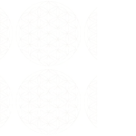
nacionais de metafísica.
Sob orientação da Grande Fraternidade Branca
Universal e dirigência de Carmen Balhestero,
pioneira no ramo da espiritualidade no Brasil,
especialmente do Curso em Milagres,
recebemos
meditações e canalizações de
mensagens dos Mestres Ascensionados através
dela, além de oferecermos Cursos, Terapias
Alternativas e uma seleção de itens para
favorecer a meditação e contato com os
melhores livros.
Em nossos trabalhos presenciais, há 40 anos
oferecemos cerca de 30 atividades terapêuticas
gratuitamente com nosso corpo de voluntários e
profissionais, como Yoga, Reiki e Meditação a
1kg de alimento, doado semanalmente a 7
instituições na Grande São Paulo.
No mundo online, oferecemos cursos, vivências,
terapias holísticas e meditações com as