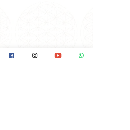
principais autoridades sérias em Espiritualidade,
Saúde, Física Quântica, Autocura e Xamanismo
nacionais e internacionais.
Todos os dias, Carmen Balhestero realiza
meditações e orientações para uma vida mais
feliz e leve em suas redes sociais, tendo
alcançado milhões de pessoas em todo o
mundo!
#VemPraPAX #NamastêGratidãoFamíliaPAX
#PAX40anos
LOCALIZAÇÃO
Como Chegar na Pax:
Descer na Estação Santana do Metrô.
Ir até a Rua Voluntários da Pátria/Esquina
com a Braz Leme( É o início da Braz Leme).
Tem um ponto de Ônibus neste início da
Braz Leme.
Pegar o Ônibus: Hospital das Clínicas, ou
Pinheiros ou terminal Amaral Gurgel.
Pedir ao cobrador para descer no Ponto
do Laboratório Delboni.