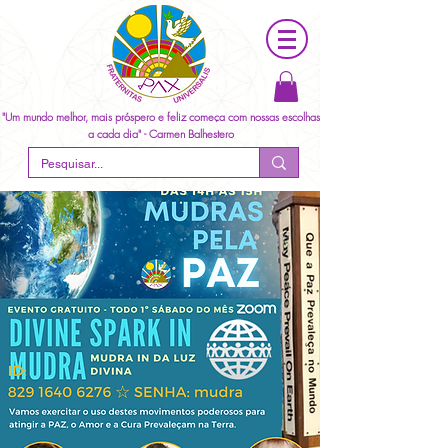
"Um mundo melhor, mais próspero e feliz começa com nossas escolhas
a cada dia" - Carmen Balhestero