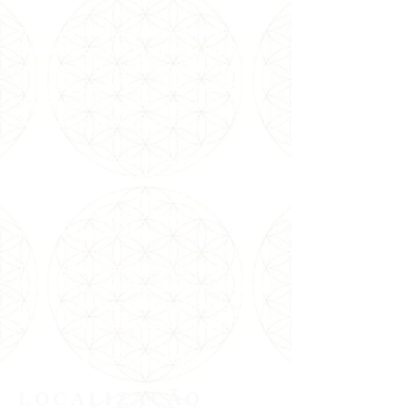
Em nossos trabalhos presenciais, há 40 anos
oferecemos cerca de 30 atividades terapêuticas
gratuitamente com nosso corpo de voluntários e
profissionais, como Yoga, Reiki e Meditação a
1kg de alimento, doado semanalmente a 7
instituições na Grande São Paulo.
No mundo online, oferecemos cursos, vivências,
terapias holísticas e meditações com as
principais autoridades sérias em Espiritualidade,
Saúde, Física Quântica, Autocura e Xamanismo
nacionais e internacionais.
Todos os dias, Carmen Balhestero realiza
meditações e orientações para uma vida mais
feliz e leve em suas redes sociais, tendo
alcançado milhões de pessoas em todo o
mundo!
#VemPraPAX #NamastêGratidãoFamíliaPAX
#PAX40anos
LOCALIZAÇÃO