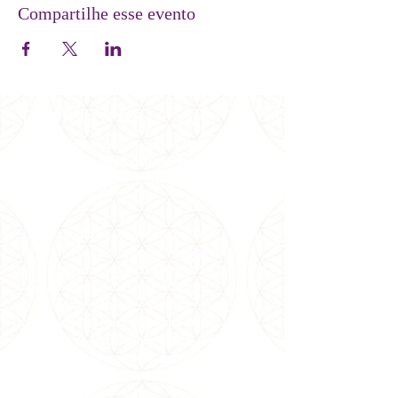
Compartilhe esse evento
SOBRE NÓS
Somos uma entidade metafísica
inter-
religiosa
que
trabalha pela
Paz Mundial
desde
1981 no Brasil e em conferência internacionais e
nacionais de metafísica.
Sob orientação da Grande Fraternidade Branca
Universal e dirigência de Carmen Balhestero,
pioneira no ramo da espiritualidade no Brasil,
especialmente do Curso em Milagres,
recebemos
meditações e canalizações de
mensagens dos Mestres Ascensionados através
dela, além de oferecermos Cursos, Terapias
Alternativas e uma seleção de itens para
favorecer a meditação e contato com os
melhores livros.