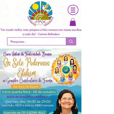
"Um mundo melhor, mais próspero e feliz começa com nossas escolhas
a cada dia" - Carmen Balhestero