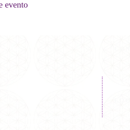
e evento
E NÓS
CO
-religiosa
que
trabalha pela
Paz Mundial
WhatsA
a internacionais e nacionais de metafísica.
Tel:
22
E-mail
de Branca Universal e dirigência de Carmen
LO
ritualidade no Brasil, especialmente do Curso
Como Che
e canalizações de
mensagens dos Mestres
Descer na
Ir até a 
oferecermos Cursos, Terapias Alternativas e
com a Bra
 a meditação e contato com os melhores
Tem um p