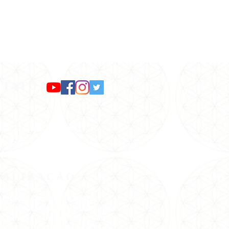
NTATO
pp: (11) 98299-1642
36-0244
/
2236-2726
:
pax@pax.org.br
CALIZAÇÃO
gar na Pax:
 Estação Santana do Metrô.
Rua Voluntários da Pátria/Esquina
z Leme( É o início da Braz Leme).
onto de Ônibus neste início da