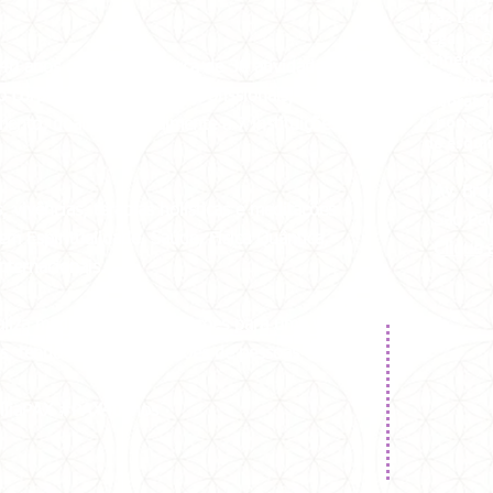
Braz Lem
Pegar o Ô
Pinheiros
 40 anos oferecemos cerca de 30 atividades
Pedir ao 
 corpo de voluntários e profissionais, como
Laboratór
O ponto f
imento, doado semanalmente a 7 instituições
de esqui
Av. Br
vivências, terapias holísticas e meditações
São Pa
em Espiritualidade, Saúde, Física Quântica,
Clique 
ternacionais.
aliza meditações e orientações para uma vida
ais, tendo alcançado milhões de pessoas em
íliaPAX #PAX40anos