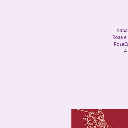
Sábad
Rosa e
RosaCr
4