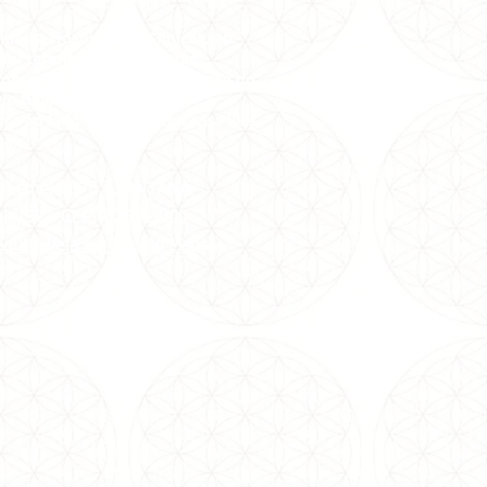
e.
nibus: Hospital das Clínicas, ou
 ou terminal Amaral Gurgel.
cobrador para descer no Ponto do
io Delboni.
ica ao lado da Pax,é uma casa lilás
na.
az Leme, 1373, SANTANA
ulo/SP -
CEP: 02511-000
aqui e veja no Google Maps