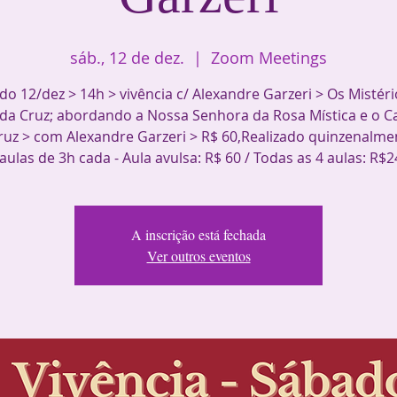
sáb., 12 de dez.
  |  
Zoom Meetings
o 12/dez > 14h > vivência c/ Alexandre Garzeri > Os Mistér
 da Cruz; abordando a Nossa Senhora da Rosa Mística e o Ca
uz > com Alexandre Garzeri > R$ 60,Realizado quinzenalm
 aulas de 3h cada - Aula avulsa: R$ 60 / Todas as 4 aulas: R$2
A inscrição está fechada
Ver outros eventos