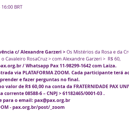
– 16:00 BRT
vência c/ Alexandre Garzeri > 
Os Mistérios da Rosa e da C
 o Cavaleiro RosaCruz > com Alexandre Garzeri >  R$ 60,
pax.org.br / Whatsapp Pax 11-98299-1642 com Laiza. 
istrada via PLATAFORMA ZOOM. Cada participante terá ac
aprender e fazer perguntas no final. 
 no valor de R$ 60,00 na conta da FRATERNIDADE PAX UNI
a corrente 08588-6 – CNPJ > 61182465/0001-03 . 
e para o email: pax@pax.org.br
OOM - pax.org.br/post/_zoom