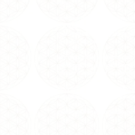
livros.
Em nossos trabalhos presenciais, há
terapêuticas gratuitamente com nosso
Yoga, Reiki e Meditação a 1kg de al
na Grande São Paulo.
No mundo online, oferecemos cursos, 
com as principais autoridades sérias 
Autocura e Xamanismo nacionais e in
Todos os dias, Carmen Balhestero re
mais feliz e leve em suas redes soci
todo o mundo!
#VemPraPAX #NamastêGratidãoFam