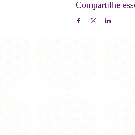
Compartilhe ess
SOBR
Somos uma entidade metafísica
inter
desde 1981 no Brasil e em conferênci
Sob orientação da Grande Fraternida
Balhestero, pioneira no ramo da espi
em Milagres, recebemos
meditações 
Ascensionados através dela, além de 
uma seleção de itens para favorecer