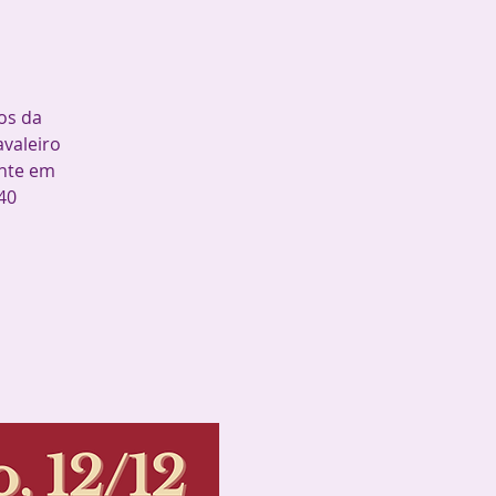
ios da
valeiro
ente em
40