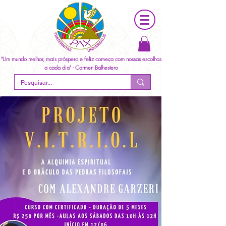
"Um mundo melhor, mais próspero e feliz começa com nossas escolhas
a cada dia" - Carmen Balhestero