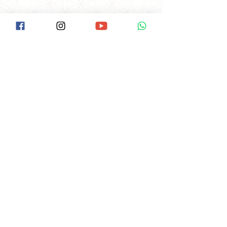
#PAX40anos
LOCALIZAÇÃO
Como Chegar na Pax:
Descer na Estação Santana do Metrô.
Ir até a Rua Voluntários da Pátria/Esquina
com a Braz Leme( É o início da Braz Leme).
Tem um ponto de Ônibus neste início da
Braz Leme.
Pegar o Ônibus: Hospital das Clínicas, ou
Pinheiros ou terminal Amaral Gurgel.
Pedir ao cobrador para descer no Ponto
do Laboratório Delboni.
O ponto fica ao lado da Pax,é uma casa
lilás de esquina.
Av. Braz Leme, 1373, SANTANA
São Paulo/SP -
CEP:
02511-000
Clique aqui e veja no Google Maps