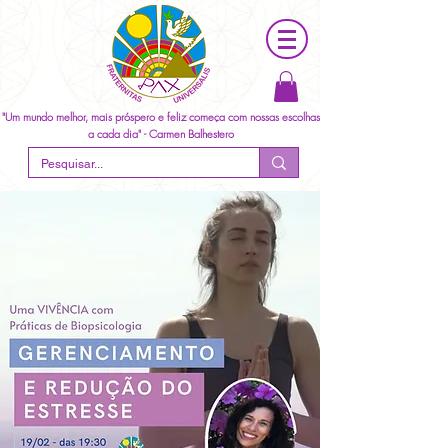
"Um mundo melhor, mais próspero e feliz começa com nossas escolhas
a cada dia" - Carmen Balhestero