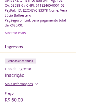
UNIVERSAL - Banco Itaú 341 -Ag: 1024 – 
C/c 08588-6 / CNPJ: 61182465/0001-03
PayPal:  ID: E2QXBYCJ833Y8 Nome: Vera 
Lúcia Balhestero
PagSeguro:  Link para pagamento total 
de R$80,00:
Mostrar mais
Ingressos
Vendas encerradas
Tipo de ingresso
Inscrição
Mais informações
Preço
R$ 60,00