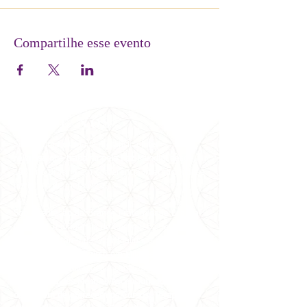
Compartilhe esse evento
SOBRE NÓS
Somos uma entidade metafísica
inter-
religiosa
que
trabalha pela
Paz Mundial
desde
1981 no Brasil e em conferência internacionais e
nacionais de metafísica.
Sob orientação da Grande Fraternidade Branca
Universal e dirigência de Carmen Balhestero,
pioneira no ramo da espiritualidade no Brasil,
especialmente do Curso em Milagres,
recebemos
meditações e canalizações de
mensagens dos Mestres Ascensionados através
dela, além de oferecermos Cursos, Terapias