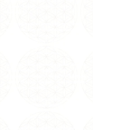
Alternativas e uma seleção de itens para
favorecer a meditação e contato com os
melhores livros.
Em nossos trabalhos presenciais, há 40 anos
oferecemos cerca de 30 atividades terapêuticas
gratuitamente com nosso corpo de voluntários e
profissionais, como Yoga, Reiki e Meditação a
1kg de alimento, doado semanalmente a 7
instituições na Grande São Paulo.
No mundo online, oferecemos cursos, vivências,
terapias holísticas e meditações com as
principais autoridades sérias em Espiritualidade,
Saúde, Física Quântica, Autocura e Xamanismo
nacionais e internacionais.
Todos os dias, Carmen Balhestero realiza
meditações e orientações para uma vida mais
feliz e leve em suas redes sociais, tendo
alcançado milhões de pessoas em todo o
mundo!
#VemPraPAX #NamastêGratidãoFamíliaPAX