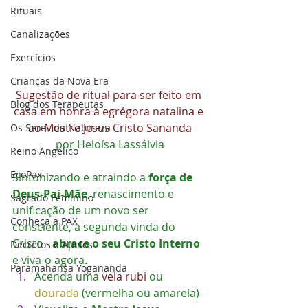
Rituais
Canalizações
Exercícios
Crianças da Nova Era
Sugestão de ritual para ser feito em 
Blog dos Terapeutas
casa em honra à egrégora natalina e 
ao Mestre Jesus Cristo Sananda
Os Seres da Natureza
por Heloísa Lassálvia
Reino Angélico
EcoPax
Sintonizando e atraindo a 
força de 
Deus-Pai-Mãe
, renascimento e 
Sagrado Feminino
unificação de um novo ser 
Conheça a PAX
consciente, a segunda vinda do 
Cristo - 
abrace o seu Cristo Interno
Decretos e Apelos
e viva-o agora.
Paramahansa Yogananda
Acenda uma
 vela rubi 
ou 
dourada
 (vermelha ou amarela)