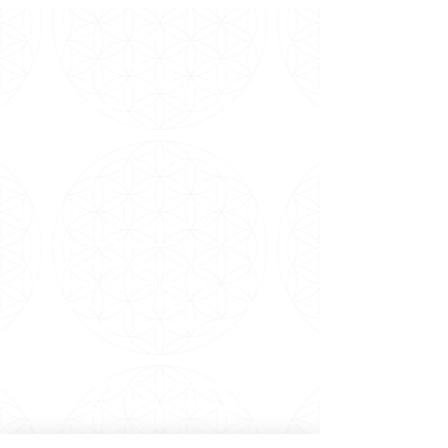
SOBRE NÓS
Somos uma entidade metafísica
inter-
religiosa
que
trabalha pela
Paz Mundial
desde
1981 no Brasil e em conferência internacionais e
nacionais de metafísica.
Sob orientação da Grande Fraternidade Branca
Universal e dirigência de Carmen Balhestero,
pioneira no ramo da espiritualidade no Brasil,
especialmente do Curso em Milagres,
recebemos
meditações e canalizações de
mensagens dos Mestres Ascensionados através
dela, além de oferecermos Cursos, Terapias
Alternativas e uma seleção de itens para
favorecer a meditação e contato com os
melhores livros.
Em nossos trabalhos presenciais, há 40 anos
oferecemos cerca de 30 atividades terapêuticas
gratuitamente com nosso corpo de voluntários e
profissionais, como Yoga, Reiki e Meditação a