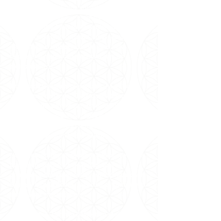
especialmente do Curso em Milagres,
recebemos
meditações e canalizações de
mensagens dos Mestres Ascensionados através
dela, além de oferecermos Cursos, Terapias
Alternativas e uma seleção de itens para
favorecer a meditação e contato com os
melhores livros.
Em nossos trabalhos presenciais, há 40 anos
oferecemos cerca de 30 atividades terapêuticas
gratuitamente com nosso corpo de voluntários e
profissionais, como Yoga, Reiki e Meditação a
1kg de alimento, doado semanalmente a 7
instituições na Grande São Paulo.
No mundo online, oferecemos cursos, vivências,
terapias holísticas e meditações com as
principais autoridades sérias em Espiritualidade,
Saúde, Física Quântica, Autocura e Xamanismo
nacionais e internacionais.
Todos os dias, Carmen Balhestero realiza