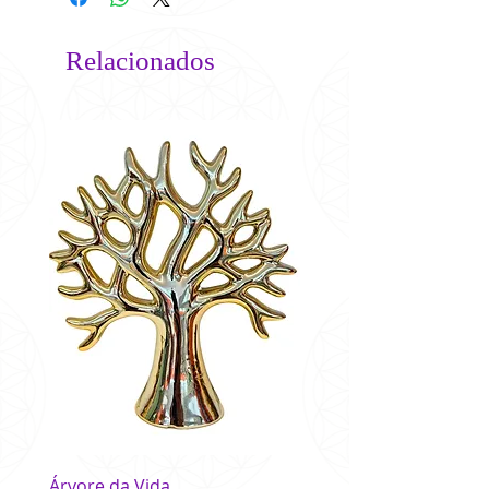
Relacionados
Árvore da Vida
Buda Colorido