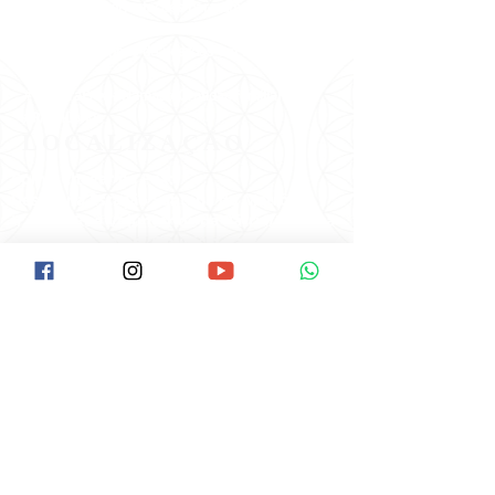
meditações e orientações para uma vida mais
feliz e leve em suas redes sociais, tendo
alcançado milhões de pessoas em todo o
mundo!
#VemPraPAX #NamastêGratidãoFamíliaPAX
#PAX40anos
LOCALIZAÇÃO
Como Chegar na Pax:
Descer na Estação Santana do Metrô.
Ir até a Rua Voluntários da Pátria/Esquina
com a Braz Leme( É o início da Braz Leme).
Tem um ponto de Ônibus neste início da
Braz Leme.
Pegar o Ônibus: Hospital das Clínicas, ou
Pinheiros ou terminal Amaral Gurgel.
Pedir ao cobrador para descer no Ponto
do Laboratório Delboni.
O ponto fica ao lado da Pax,é uma casa
lilás de esquina.
Av. Braz Leme, 1373, SANTANA
São Paulo/SP -
CEP:
02511-000
Clique aqui e veja no Google Maps