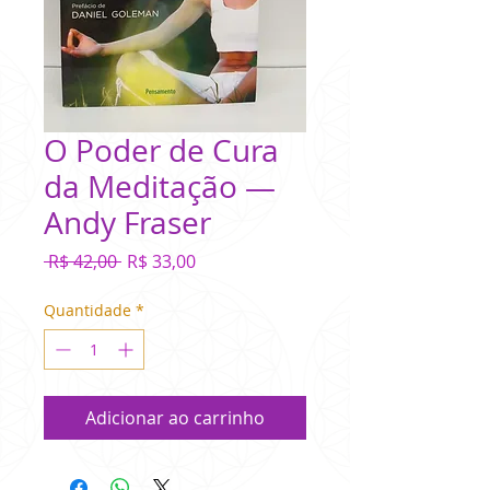
O Poder de Cura
da Meditação —
Andy Fraser
Preço
Preço
 R$ 42,00 
R$ 33,00
normal
promocional
Quantidade
*
Adicionar ao carrinho