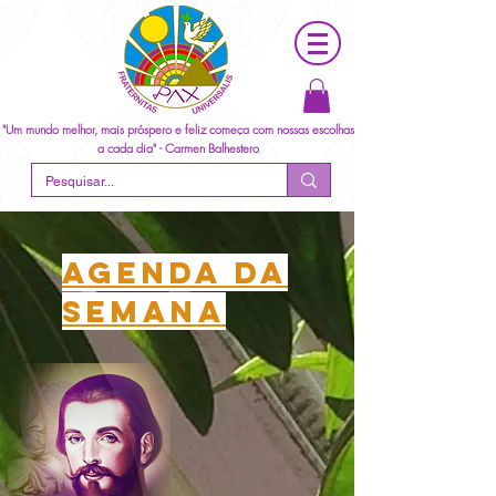
"Um mundo melhor, mais próspero e feliz começa com nossas escolhas
a cada dia" - Carmen Balhestero
agenda da
semana