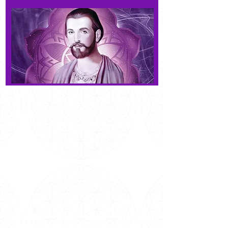
SOBRE NÓS
Somos uma entidade metafísica
inter-
religiosa
que
trabalha pela
Paz Mundial
desde
1981 no Brasil e em conferência internacionais e
nacionais de metafísica.
Sob orientação da Grande Fraternidade Branca
Universal e dirigência de Carmen Balhestero,
pioneira no ramo da espiritualidade no Brasil,
especialmente do Curso em Milagres,
recebemos
meditações e canalizações de
mensagens dos Mestres Ascensionados através
dela, além de oferecermos Cursos, Terapias