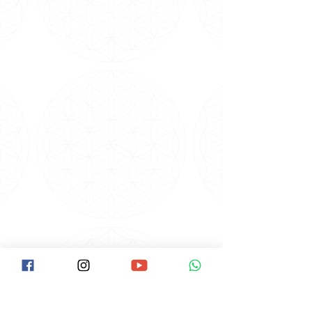
Alternativas e uma seleção de itens para
favorecer a meditação e contato com os
melhores livros.
Em nossos trabalhos presenciais, há 40 anos
oferecemos cerca de 30 atividades terapêuticas
gratuitamente com nosso corpo de voluntários e
profissionais, como Yoga, Reiki e Meditação a
1kg de alimento, doado semanalmente a 7
instituições na Grande São Paulo.
No mundo online, oferecemos cursos, vivências,
terapias holísticas e meditações com as
principais autoridades sérias em Espiritualidade,
Saúde, Física Quântica, Autocura e Xamanismo
nacionais e internacionais.
Todos os dias, Carmen Balhestero realiza
meditações e orientações para uma vida mais
feliz e leve em suas redes sociais, tendo
alcançado milhões de pessoas em todo o
mundo!