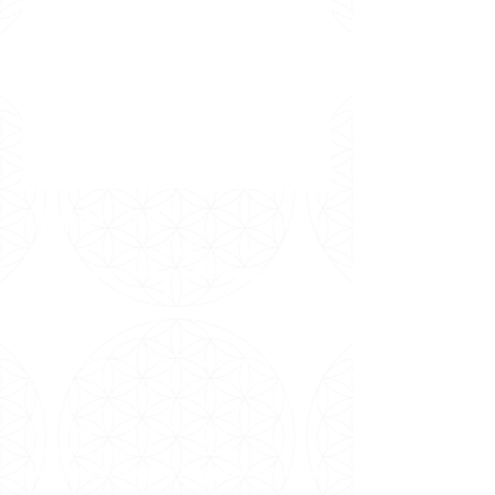
SOBRE NÓS
Somos uma entidade metafísica
inter-
religiosa
que
trabalha pela
Paz Mundial
desde
1981 no Brasil e em conferência internacionais e
nacionais de metafísica.
Sob orientação da Grande Fraternidade Branca
Universal e dirigência de Carmen Balhestero,
pioneira no ramo da espiritualidade no Brasil,
especialmente do Curso em Milagres,
recebemos
meditações e canalizações de
mensagens dos Mestres Ascensionados através