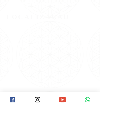
#VemPraPAX #NamastêGratidãoFamíliaPAX
#PAX40anos
LOCALIZAÇÃO
Como Chegar na Pax:
Descer na Estação Santana do Metrô.
Ir até a Rua Voluntários da Pátria/Esquina
com a Braz Leme( É o início da Braz Leme).
Tem um ponto de Ônibus neste início da
Braz Leme.
Pegar o Ônibus: Hospital das Clínicas, ou
Pinheiros ou terminal Amaral Gurgel.
Pedir ao cobrador para descer no Ponto
do Laboratório Delboni.
O ponto fica ao lado da Pax,é uma casa
lilás de esquina.
Av. Braz Leme, 1373, SANTANA
São Paulo/SP -
CEP:
02511-000
Clique aqui e veja no Google Maps