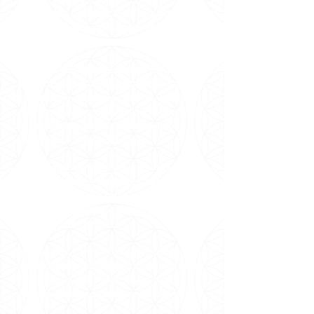
dela, além de oferecermos Cursos, Terapias
Alternativas e uma seleção de itens para
favorecer a meditação e contato com os
melhores livros.
Em nossos trabalhos presenciais, há 40 anos
oferecemos cerca de 30 atividades terapêuticas
gratuitamente com nosso corpo de voluntários e
profissionais, como Yoga, Reiki e Meditação a
1kg de alimento, doado semanalmente a 7
instituições na Grande São Paulo.
No mundo online, oferecemos cursos, vivências,
terapias holísticas e meditações com as
principais autoridades sérias em Espiritualidade,
Saúde, Física Quântica, Autocura e Xamanismo
nacionais e internacionais.
Todos os dias, Carmen Balhestero realiza
meditações e orientações para uma vida mais
feliz e leve em suas redes sociais, tendo
alcançado milhões de pessoas em todo o
mundo!