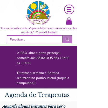
"Um mundo melhor, mais próspero e feliz começa com nossas escolhas
a cada dia" - Carmen Balhestero
A PAX abre a porta principal
somente aos
SÁBADOS das 10h00
às 17h00
Durante a semana a Entrada
realizada no portão lateral (toque a
campainha)!
Agenda de Terapeutas
Aguarde alguns instantes para ver o