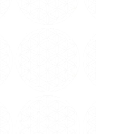
SOBRE NÓS
Somos uma entidade metafísica
inter-
religiosa
que
trabalha pela
Paz Mundial
desde
1981 no Brasil e em conferência internacionais e
nacionais de metafísica.
Sob orientação da Grande Fraternidade Branca
Universal e dirigência de Carmen Balhestero,