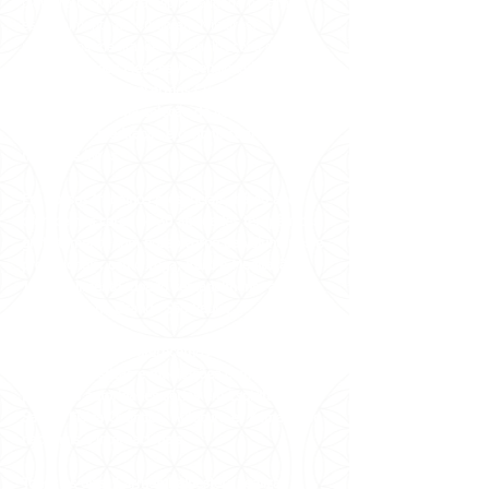
pioneira no ramo da espiritualidade no Brasil,
especialmente do Curso em Milagres,
recebemos
meditações e canalizações de
mensagens dos Mestres Ascensionados através
dela, além de oferecermos Cursos, Terapias
Alternativas e uma seleção de itens para
favorecer a meditação e contato com os
melhores livros.
Em nossos trabalhos presenciais, há 40 anos
oferecemos cerca de 30 atividades terapêuticas
gratuitamente com nosso corpo de voluntários e
profissionais, como Yoga, Reiki e Meditação a
1kg de alimento, doado semanalmente a 7
instituições na Grande São Paulo.
No mundo online, oferecemos cursos, vivências,
terapias holísticas e meditações com as
principais autoridades sérias em Espiritualidade,
Saúde, Física Quântica, Autocura e Xamanismo
nacionais e internacionais.
Todos os dias, Carmen Balhestero realiza