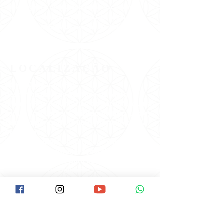
meditações e orientações para uma vida mais
feliz e leve em suas redes sociais, tendo
alcançado milhões de pessoas em todo o
mundo!
#VemPraPAX #NamastêGratidãoFamíliaPAX
#PAX40anos
LOCALIZAÇÃO
Como Chegar na Pax:
Descer na Estação Santana do Metrô.
Ir até a Rua Voluntários da Pátria/Esquina
com a Braz Leme( É o início da Braz Leme).
Tem um ponto de Ônibus neste início da
Braz Leme.
Pegar o Ônibus: Hospital das Clínicas, ou
Pinheiros ou terminal Amaral Gurgel.
Pedir ao cobrador para descer no Ponto
do Laboratório Delboni.
O ponto fica ao lado da Pax,é uma casa
lilás de esquina.
Av. Braz Leme, 1373, SANTANA
São Paulo/SP -
CEP:
02511-000