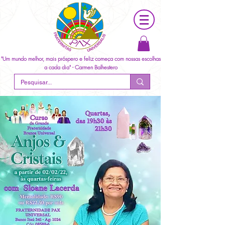
"Um mundo melhor, mais próspero e feliz começa com nossas escolhas
a cada dia" - Carmen Balhestero