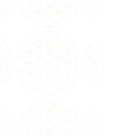
SOBRE NÓS
Somos uma entidade metafísica
inter-
religiosa
que
trabalha pela
Paz Mundial
desde
1981 no Brasil e em conferência internacionais e
nacionais de metafísica.
Sob orientação da Grande Fraternidade Branca
Universal e dirigência de Carmen Balhestero,
pioneira no ramo da espiritualidade no Brasil,
especialmente do Curso em Milagres,
recebemos
meditações e canalizações de
mensagens dos Mestres Ascensionados através
dela, além de oferecermos Cursos, Terapias
Alternativas e uma seleção de itens para
favorecer a meditação e contato com os
melhores livros.
Em nossos trabalhos presenciais, há 40 anos
oferecemos cerca de 30 atividades terapêuticas
gratuitamente com nosso corpo de voluntários e
profissionais, como Yoga, Reiki e Meditação a