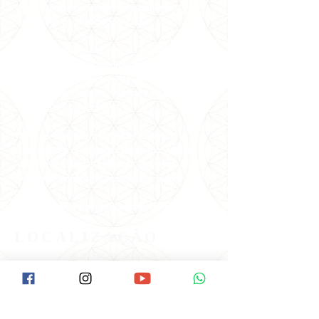
1kg de alimento, doado semanalmente a 7
instituições na Grande São Paulo.
No mundo online, oferecemos cursos, vivências,
terapias holísticas e meditações com as
principais autoridades sérias em Espiritualidade,
Saúde, Física Quântica, Autocura e Xamanismo
nacionais e internacionais.
Todos os dias, Carmen Balhestero realiza
meditações e orientações para uma vida mais
feliz e leve em suas redes sociais, tendo
alcançado milhões de pessoas em todo o
mundo!
#VemPraPAX #NamastêGratidãoFamíliaPAX
#PAX40anos
LOCALIZAÇÃO
Como Chegar na Pax:
Descer na Estação Santana do Metrô.
Ir até a Rua Voluntários da Pátria/Esquina
com a Braz Leme( É o início da Braz Leme).
Tem um ponto de Ônibus neste início da