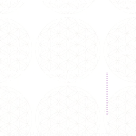
 40 anos oferecemos cerca de 30 atividades
Pedir ao 
 corpo de voluntários e profissionais, como
Laboratór
O ponto f
imento, doado semanalmente a 7 instituições
de esqui
Av. Br
vivências, terapias holísticas e meditações
São Pa
em Espiritualidade, Saúde, Física Quântica,
Clique 
ternacionais.
aliza meditações e orientações para uma vida
ais, tendo alcançado milhões de pessoas em
íliaPAX #PAX40anos
Dados Bancários para Inscrição em