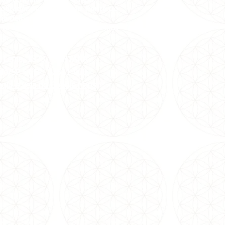
cobrador para descer no Ponto do
io Delboni.
ica ao lado da Pax,é uma casa lilás
na.
az Leme, 1373, SANTANA
ulo/SP -
CEP: 02511-000
aqui e veja no Google Maps