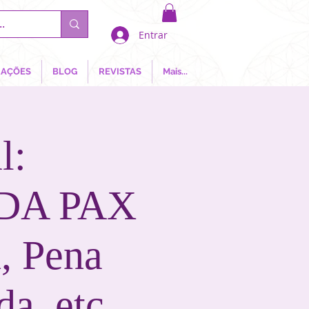
Entrar
AÇÕES
BLOG
REVISTAS
Mais...
l:
DA PAX
, Pena
da, etc