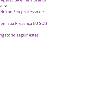
. Aparecida e Pena Branca 
aiza
irá ao Seu processo de 
com sua Presença EU SOU 
igatório seguir estas 