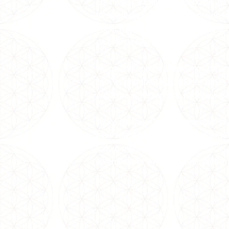
Em nossos trabalhos presenciais, há
terapêuticas gratuitamente com nosso
Yoga, Reiki e Meditação a 1kg de al
na Grande São Paulo.
No mundo online, oferecemos cursos, 
com as principais autoridades sérias 
Autocura e Xamanismo nacionais e in
Todos os dias, Carmen Balhestero re
mais feliz e leve em suas redes soci
todo o mundo!
#VemPraPAX #NamastêGratidãoFam