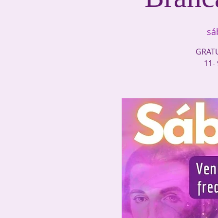
sá
GRATU