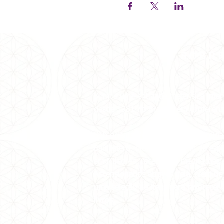
SOBR
Somos uma entidade metafísica
inter
desde 1981 no Brasil e em conferênci
Sob orientação da Grande Fraternida
Balhestero, pioneira no ramo da espi
em Milagres, recebemos
meditações 
Ascensionados através dela, além de 
uma seleção de itens para favorecer
livros.