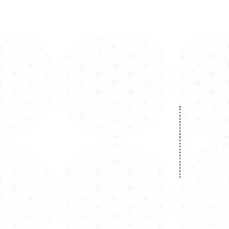
E NÓS
CO
-religiosa
que
trabalha pela
Paz Mundial
WhatsA
a internacionais e nacionais de metafísica.
Tel:
22
E-mail
de Branca Universal e dirigência de Carmen
LO
ritualidade no Brasil, especialmente do Curso
Como Che
e canalizações de
mensagens dos Mestres
Descer na
Ir até a 
oferecermos Cursos, Terapias Alternativas e
com a Bra
 a meditação e contato com os melhores
Tem um p
Braz Lem
Pegar o Ô
Pinheiros