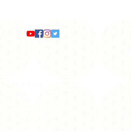
NTATO
pp: (11) 98299-1642
36-0244
/
2236-2726
:
pax@pax.org.br
CALIZAÇÃO
gar na Pax:
 Estação Santana do Metrô.
Rua Voluntários da Pátria/Esquina
z Leme( É o início da Braz Leme).
onto de Ônibus neste início da
e.
nibus: Hospital das Clínicas, ou
 ou terminal Amaral Gurgel.