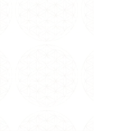
favorecer a meditação e contato com os
melhores livros.
Em nossos trabalhos presenciais, há 40 anos
oferecemos cerca de 30 atividades terapêuticas
gratuitamente com nosso corpo de voluntários e
profissionais, como Yoga, Reiki e Meditação a
1kg de alimento, doado semanalmente a 7
instituições na Grande São Paulo.
No mundo online, oferecemos cursos, vivências,
terapias holísticas e meditações com as
principais autoridades sérias em Espiritualidade,
Saúde, Física Quântica, Autocura e Xamanismo
nacionais e internacionais.
Todos os dias, Carmen Balhestero realiza
meditações e orientações para uma vida mais
feliz e leve em suas redes sociais, tendo
alcançado milhões de pessoas em todo o
mundo!
#VemPraPAX #NamastêGratidãoFamíliaPAX
#PAX40anos