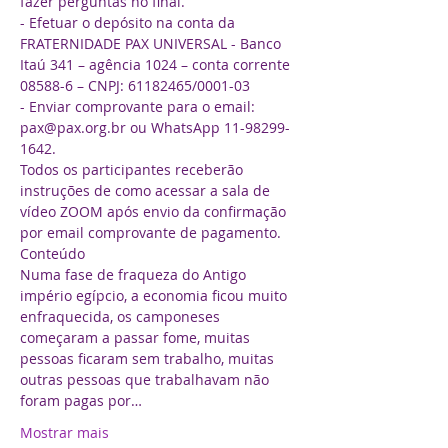
fazer perguntas no final.

- Efetuar o depósito na conta da 
FRATERNIDADE PAX UNIVERSAL - Banco 
Itaú 341 – agência 1024 – conta corrente 
08588-6 – CNPJ: 61182465/0001-03

- Enviar comprovante para o email: 
pax@pax.org.br ou WhatsApp 11-98299-
1642.

Todos os participantes receberão 
instruções de como acessar a sala de 
vídeo ZOOM após envio da confirmação 
por email comprovante de pagamento.

Conteúdo
Numa fase de fraqueza do Antigo 
império egípcio, a economia ficou muito 
enfraquecida, os camponeses 
começaram a passar fome, muitas 
pessoas ficaram sem trabalho, muitas 
outras pessoas que trabalhavam não 
foram pagas por…
Mostrar mais