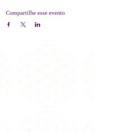
Compartilhe esse evento
SOBRE NÓS
Somos uma entidade metafísica
inter-
religiosa
que
trabalha pela
Paz Mundial
desde
1981 no Brasil e em conferência internacionais e
nacionais de metafísica.
Sob orientação da Grande Fraternidade Branca
Universal e dirigência de Carmen Balhestero,
pioneira no ramo da espiritualidade no Brasil,
especialmente do Curso em Milagres,
recebemos
meditações e canalizações de
mensagens dos Mestres Ascensionados através
dela, além de oferecermos Cursos, Terapias
Alternativas e uma seleção de itens para