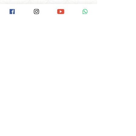
LOCALIZAÇÃO
Como Chegar na Pax:
Descer na Estação Santana do Metrô.
Ir até a Rua Voluntários da Pátria/Esquina
com a Braz Leme( É o início da Braz Leme).
Tem um ponto de Ônibus neste início da
Braz Leme.
Pegar o Ônibus: Hospital das Clínicas, ou
Pinheiros ou terminal Amaral Gurgel.
Pedir ao cobrador para descer no Ponto
do Laboratório Delboni.
O ponto fica ao lado da Pax,é uma casa
lilás de esquina.
Av. Braz Leme, 1373, SANTANA
São Paulo/SP -
CEP:
02511-000
Clique aqui e veja no Google Maps