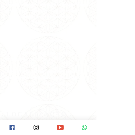
gratuitamente com nosso corpo de voluntários e
profissionais, como Yoga, Reiki e Meditação a
1kg de alimento, doado semanalmente a 7
instituições na Grande São Paulo.
No mundo online, oferecemos cursos, vivências,
terapias holísticas e meditações com as
principais autoridades sérias em Espiritualidade,
Saúde, Física Quântica, Autocura e Xamanismo
nacionais e internacionais.
Todos os dias, Carmen Balhestero realiza
meditações e orientações para uma vida mais
feliz e leve em suas redes sociais, tendo
alcançado milhões de pessoas em todo o
mundo!
#VemPraPAX #NamastêGratidãoFamíliaPAX
#PAX40anos
LOCALIZAÇÃO
Como Chegar na Pax:
Descer na Estação Santana do Metrô.