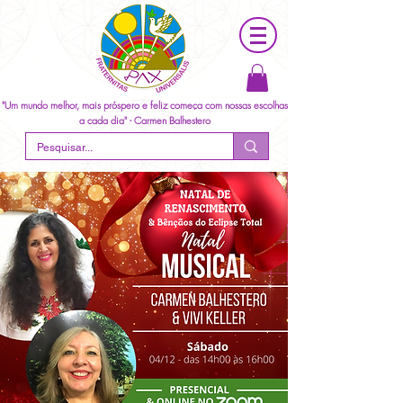
"Um mundo melhor, mais próspero e feliz começa com nossas escolhas
a cada dia" - Carmen Balhestero