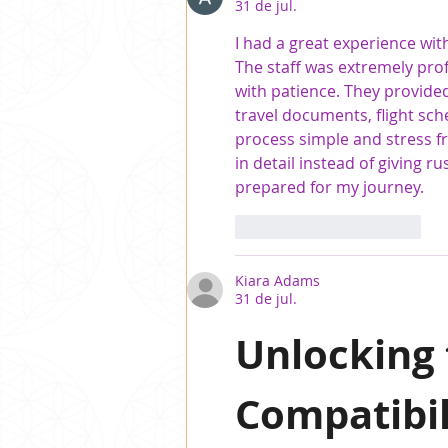
31 de jul.
I had a great experience wit
The staff was extremely profe
with patience. They provide
travel documents, flight sch
process simple and stress fr
in detail instead of giving 
prepared for my journey.
Curtir
Responder
Kiara Adams
31 de jul.
Unlocking 
Compatibil