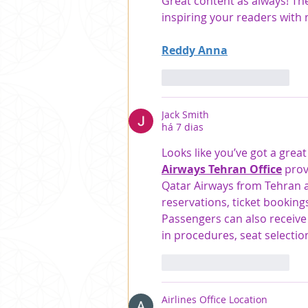
Great content as always! The
inspiring your readers with
Reddy Anna
Curtir
Responder
Jack Smith
há 7 dias
Looks like you’ve got a great
Airways Tehran Office
 prov
Qatar Airways from Tehran an
reservations, ticket bookings
Passengers can also receive
in procedures, seat selection,
Curtir
Responder
Airlines Office Location