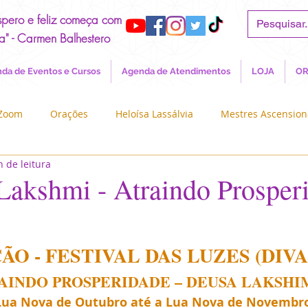
spero e feliz começa com
a" - Carmen Balhestero
da de Eventos e Cursos
Agenda de Atendimentos
LOJA
OR
 Zoom
Orações
Heloísa Lassálvia
Mestres Ascensio
n de leitura
Crianças da Nova Era
Blog dos Terapeutas
Os Seres d
Lakshmi - Atraindo Prosperi
Sagrado Feminino
Conheça a PAX
Decretos e Apelos
O - FESTIVAL DAS LUZES (DIVAL
AINDO PROSPERIDADE – DEUSA LAKSHI
Lua Nova de Outubro até a Lua Nova de Novembr