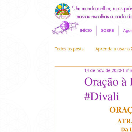
"Um mundo melhor, mais pró
nossas escolhas a cada di
INÍCIO
SOBRE
Agen
Todos os posts
Aprenda a usar o
14 de nov. de 2020
1 mi
Canalizações
Exercícios
Oração à 
#Divali
Reino Angélico
EcoPax
ORAÇÃ
ATR
Paramahansa Yogananda
Da 