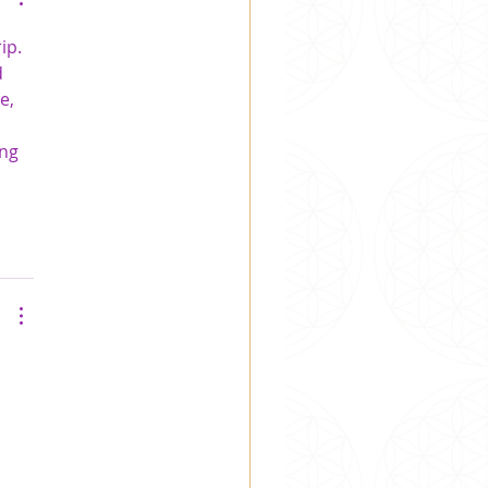
ip. 
 
e, 
ng 