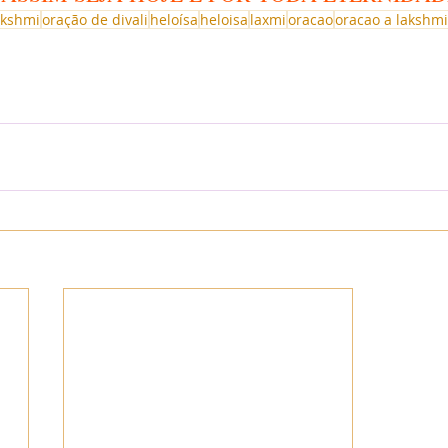
akshmi
oração de divali
heloísa
heloisa
laxmi
oracao
oracao a lakshmi