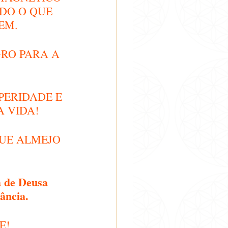
DO O QUE 
EM.
RO PARA A 
PERIDADE E 
 VIDA!
QUE ALMEJO 
 de Deusa 
ância.
E!