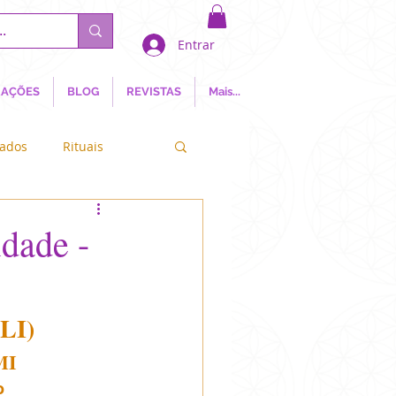
Entrar
AÇÕES
BLOG
REVISTAS
Mais...
nados
Rituais
a Natureza
dade -
I) 
MI
o