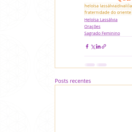
heloísa lassálvia
divali
l
fraternidade do oriente
Heloísa Lassálvia
Orações
Sagrado Feminino
Posts recentes