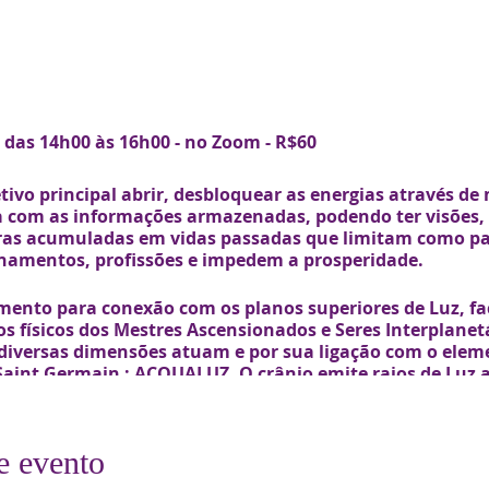
 das 14h00 às 16h00 - no Zoom - R$60
ivo principal abrir, desbloquear as energias através de
ta com as informações armazenadas, podendo ter visões, 
s acumuladas em vidas passadas que limitam como pare
ionamentos, profissões e impedem a prosperidade.
ento para conexão com os planos superiores de Luz, fac
 físicos dos Mestres Ascensionados e Seres Interplanetá
 diversas dimensões atuam e por sua ligação com o elem
aint Germain : ACQUALUZ. O crânio emite raios de Luz a
a para curar o corpo emocional, tem como tônica libera
ela mesma no decorrer desta e de outras encarnações." (H
UALUZ em www.
pax.org.br/post/acqualuz
e evento
inistrada via PLATAFORMA ZOOM.