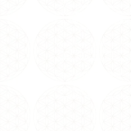
Em nossos trabalhos presenciais, há
terapêuticas gratuitamente com nosso
Yoga, Reiki e Meditação a 1kg de al
na Grande São Paulo.
No mundo online, oferecemos cursos, 
com as principais autoridades sérias 
Autocura e Xamanismo nacionais e in
Todos os dias, Carmen Balhestero re
mais feliz e leve em suas redes soci
todo o mundo!
#VemPraPAX #NamastêGratidãoFam