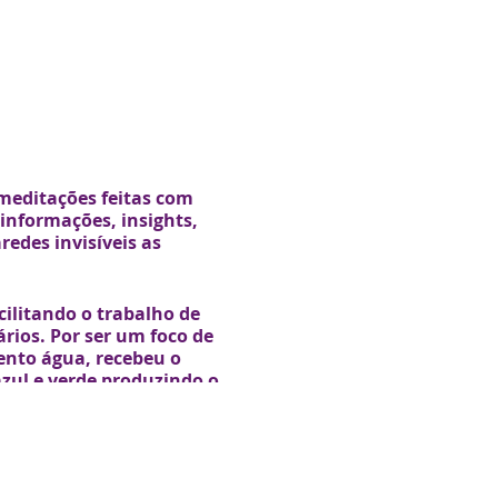
 meditações feitas com
informações, insights,
des invisíveis as
ilitando o trabalho de
rios. Por ser um foco de
ento água, recebeu o
zul e verde produzindo o
r a pessoa de frequências
eloísa Lassálvia)