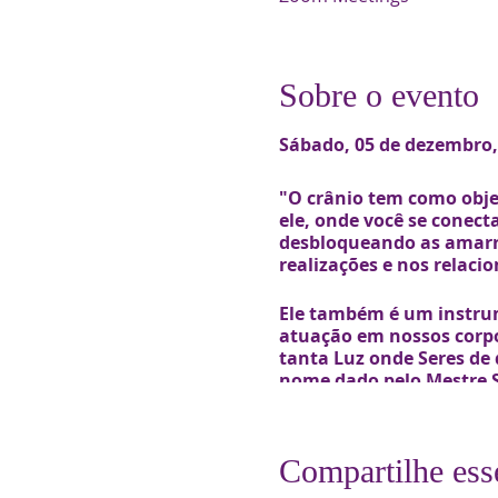
Sobre o evento
Sábado, 05 de dezembro,
"O crânio tem como objet
ele, onde você se conec
desbloqueando as amarra
realizações e nos relac
Ele também é um instrum
atuação em nossos corpos
tanta Luz onde Seres de
nome dado pelo Mestre S
Raio de Luz Azul Turques
vibratórias criadas por 
SAIBA MAIS SOBRE O ACQ
Compartilhe ess
- A Vivência será m