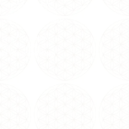
 ou terminal Amaral Gurgel.
cobrador para descer no Ponto do
io Delboni.
ica ao lado da Pax,é uma casa lilás
na.
az Leme, 1373, SANTANA
ulo/SP -
CEP: 02511-000
aqui e veja no Google Maps