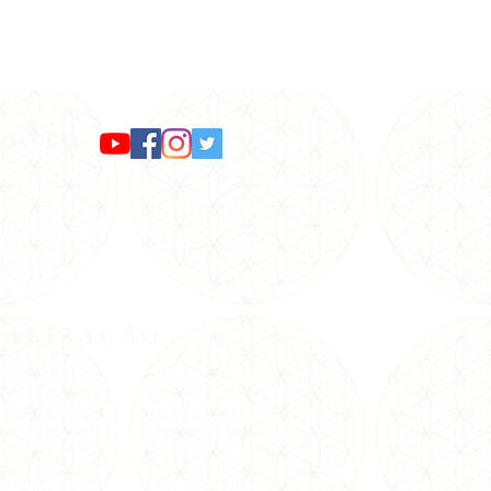
 perguntas no final.
SAL - Banco Itaú 341 –
 -
ZOOM após envio da
NTATO
pp: (11) 98299-1642
36-0244
/
2236-2726
:
pax@pax.org.br
CALIZAÇÃO
gar na Pax:
 Estação Santana do Metrô.
Rua Voluntários da Pátria/Esquina
z Leme( É o início da Braz Leme).
onto de Ônibus neste início da
e.
nibus: Hospital das Clínicas, ou