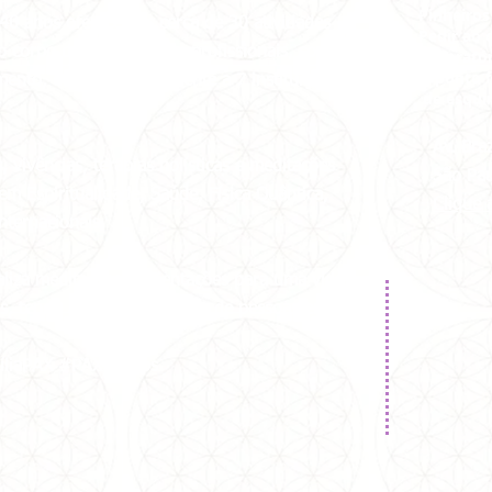
Pinheiros
 40 anos oferecemos cerca de 30 atividades
Pedir ao 
 corpo de voluntários e profissionais, como
Laboratór
O ponto f
imento, doado semanalmente a 7 instituições
de esqui
Av. Br
vivências, terapias holísticas e meditações
São Pa
em Espiritualidade, Saúde, Física Quântica,
Clique 
ternacionais.
aliza meditações e orientações para uma vida
ais, tendo alcançado milhões de pessoas em
íliaPAX #PAX40anos