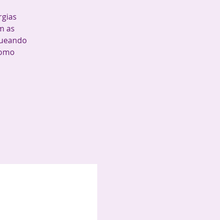
rgias
m as
queando
como