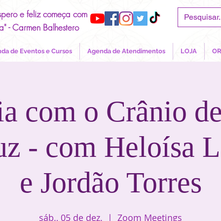
spero e feliz começa com
a" - Carmen Balhestero
da de Eventos e Cursos
Agenda de Atendimentos
LOJA
OR
a com o Crânio de
z - com Heloísa L
e Jordão Torres
sáb., 05 de dez.
  |  
Zoom Meetings