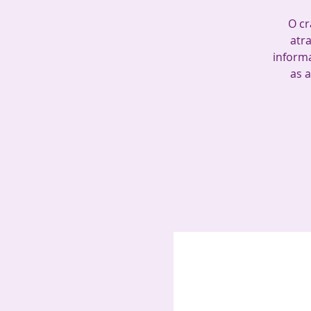
O cr
atr
inform
as 