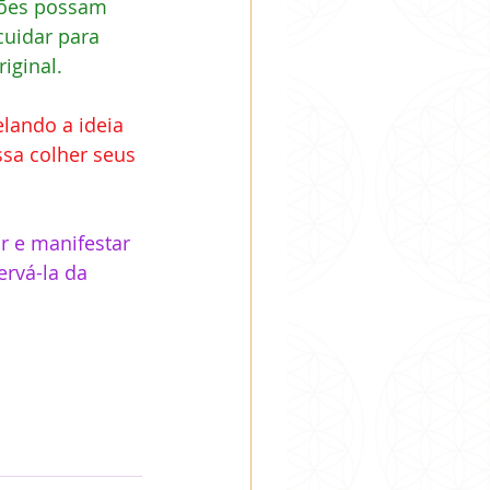
tões possam 
cuidar para 
ginal. 
lando a ideia 
sa colher seus 
r e manifestar 
ervá-la da 