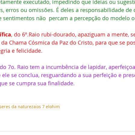
letamente executado, impedindo que ideias ou suges
as, erros ou omissões. É deles a responsabilidade de 
 sentimentos não  percam a percepção do modelo ori
ífica
, do 6º.Raio rubi-dourado, apaziguam a mente, se
z da Chama Cósmica da Paz do Cristo, para que se pos
gria e felicidade. 
 do 7o. Raio tem a incumbência de lapidar, aperfeiçoa
 ele se conclua, resguardando a sua perfeição e pres
que se cumpra sua finalidade.
seres da natureza
os 7 elohim