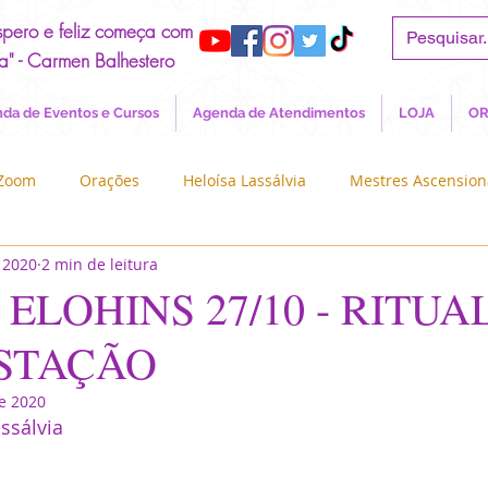
spero e feliz começa com
a" - Carmen Balhestero
da de Eventos e Cursos
Agenda de Atendimentos
LOJA
OR
 Zoom
Orações
Heloísa Lassálvia
Mestres Ascensio
 2020
2 min de leitura
Crianças da Nova Era
Blog dos Terapeutas
Os Seres d
 ELOHINS 27/10 - RITUA
STAÇÃO
Sagrado Feminino
Conheça a PAX
Decretos e Apelos
de 2020
ssálvia 