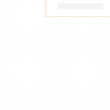
Curtir
Responder
SOBR
Somos uma entidade metafísica
inter
desde 1981 no Brasil e em conferênci
Sob orientação da Grande Fraternida
Balhestero, pioneira no ramo da espi
em Milagres, recebemos
meditações 
Ascensionados através dela, além de 
uma seleção de itens para favorecer
livros.