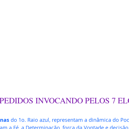
S PEDIDOS INVOCANDO PELOS 7 E
nas 
do 1o. Raio azul, representam a dinâmica do Pod
vam a Fé, a Determinação, força da Vontade e decisão