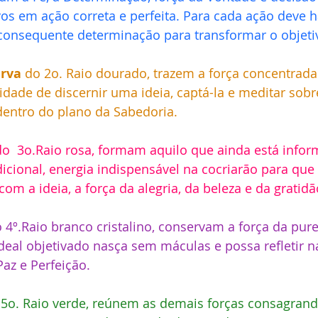
vos em ação correta e perfeita. Para cada ação deve 
consequente determinação para transformar o objeti
rva 
do 2o. Raio dourado, trazem a força concentrada
idade de discernir uma ideia, captá-la e meditar sob
dentro do plano da Sabedoria. 
do  3o.Raio rosa, formam aquilo que ainda está info
cional, energia indispensável na cocriarão para que 
om a ideia, a força da alegria, da beleza e da gratidão
o 4º.Raio branco cristalino, conservam a força da pure
ideal objetivado nasça sem máculas e possa refletir n
az e Perfeição. 
 5o. Raio verde, reúnem as demais forças consagrand