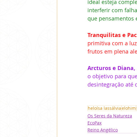
ideal esteja comp
interferir com falh
que pensamentos e
Tranquilitas e Pac
primitiva com a lu
frutos em plena ale
Arcturos e Diana,
o objetivo para que
desintegração até 
heloísa lassálvia
elohim
Os Seres da Natureza
EcoPax
Reino Angélico