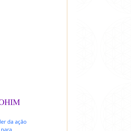
LOHIM
er da ação 
 para 