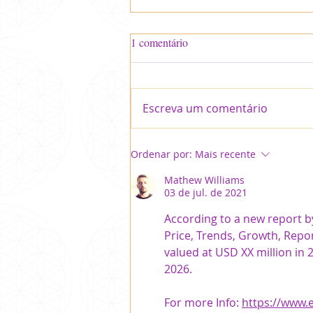
1 comentário
Escreva um comentário
Ritual ao Divali - Festival das
Ordenar por:
Mais recente
Luzes de LAKSHMI
Mathew Williams
03 de jul. de 2021
According to a new report b
Price, Trends, Growth, Repo
valued at USD XX million in 
2026.
For more Info: 
https://www.