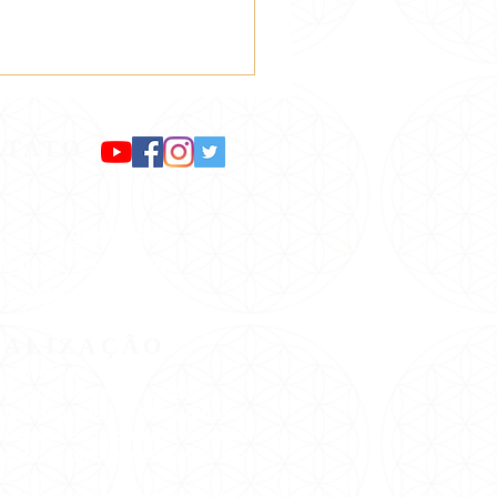
NTATO
pp: (11) 98299-1642
36-0244
/
2236-2726
:
pax@pax.org.br
CALIZAÇÃO
gar na Pax:
 Estação Santana do Metrô.
Rua Voluntários da Pátria/Esquina
z Leme( É o início da Braz Leme).
onto de Ônibus neste início da
e.