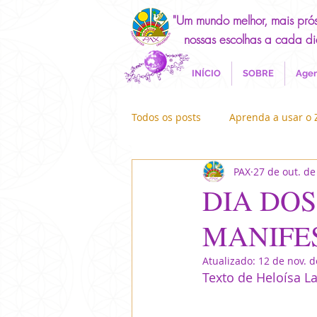
"Um mundo melhor, mais pró
nossas escolhas a cada di
INÍCIO
SOBRE
Agen
Todos os posts
Aprenda a usar o
PAX
27 de out. de
Canalizações
Exercícios
DIA DOS
MANIFE
Reino Angélico
EcoPax
Atualizado:
12 de nov. 
Texto de Heloísa La
Paramahansa Yogananda