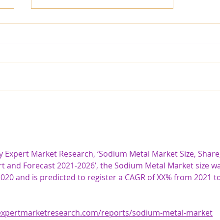
Meditação de Divali - Atraindo
Prosperidade
y Expert Market Research, ‘Sodium Metal Market Size, Share,
rt and Forecast 2021-2026’, the Sodium Metal Market size wa
2020 and is predicted to register a CAGR of XX% from 2021 to
expertmarketresearch.com/reports/sodium-metal-market