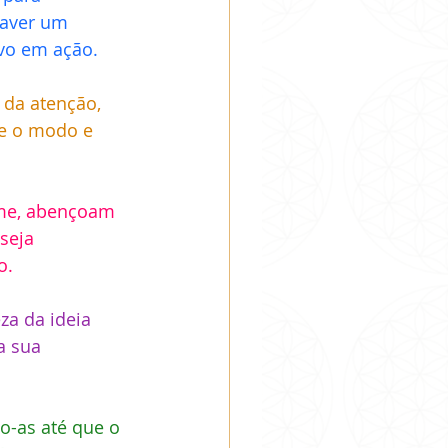
haver um 
vo em ação.
 da atenção, 
re o modo e 
rme, abençoam 
seja 
.    
za da ideia 
a sua 
o-as até que o 